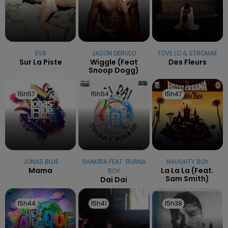
EVA
JASON DERULO
TOVE LO & STROMAE
Sur La Piste
Wiggle (feat
Des Fleurs
Snoop Dogg)
15h57
15h57
15h54
15h54
15h47
15h47
JONAS BLUE
SHAKIRA FEAT. BURNA
NAUGHTY BOY
Mama
La La La (feat.
BOY
Sam Smith)
Dai Dai
15h44
15h44
15h41
15h41
15h38
15h38