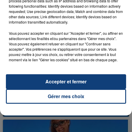
process personal data such as IP address and browsing data to offer
following functionalities: Identify devices based on information actively
requested; Use precise geolocation data; Match and combine data from
other data sources; Link different devices; Identify devices based on
29 juillet 2016
information transmitted automatically.
CÉLINE DION TOUCHÉE PAR SAMUEL QUI
CHANTE L'UN DE SES TUBES !
Vous pouvez accepter en cliquant sur "Accepter et fermer", ou affiner en
sélectionnant les finalités et/ou partenaires dans "Gérer mes choix".
Vous pouvez également refuser en cliquant sur "Continuer sans
accepter". Vos préférences ne s'appliqueront que pour ce site. Vous
pouvez mettre à jour vos choix, ou retirer votre consentement à tout
moment via le lien "Gérer les cookies" situé en bas de chaque page.
Accepter et fermer
28 juillet 2016
Gérer mes choix
JENNIFER LOPEZ FÊTE SES 47 ANS SANS
SOUS VÊTEMENTS !