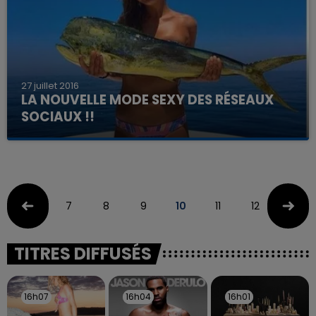
27 juillet 2016
LA NOUVELLE MODE SEXY DES RÉSEAUX
SOCIAUX !!
7
8
9
10
11
12
13
TITRES DIFFUSÉS
16h07
16h07
16h04
16h04
16h01
16h01