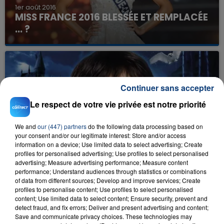
1er août 2016
MISS FRANCE 2016 BLESSÉE ET REMPLACÉE
... ?
Continuer sans accepter
Le respect de votre vie privée est notre priorité
We and
our (447) partners
do the following data processing based on
your consent and/or our legitimate interest: Store and/or access
1er août 2016
information on a device; Use limited data to select advertising; Create
HARRY POTTER EST DE RETOUR
profiles for personalised advertising; Use profiles to select personalised
advertising; Measure advertising performance; Measure content
performance; Understand audiences through statistics or combinations
of data from different sources; Develop and improve services; Create
profiles to personalise content; Use profiles to select personalised
content; Use limited data to select content; Ensure security, prevent and
detect fraud, and fix errors; Deliver and present advertising and content;
Save and communicate privacy choices. These technologies may