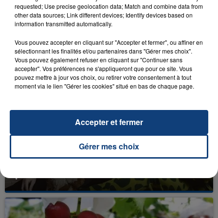
requested; Use precise geolocation data; Match and combine data from
other data sources; Link different devices; Identify devices based on
information transmitted automatically.
7 juillet 2016
PEUT-ON SABRER DU CHAMPAGNE AVEC
Vous pouvez accepter en cliquant sur "Accepter et fermer", ou affiner en
sélectionnant les finalités et/ou partenaires dans "Gérer mes choix".
UN TÉLÉPHONE?
Vous pouvez également refuser en cliquant sur "Continuer sans
accepter". Vos préférences ne s'appliqueront que pour ce site. Vous
pouvez mettre à jour vos choix, ou retirer votre consentement à tout
moment via le lien "Gérer les cookies" situé en bas de chaque page.
Accepter et fermer
Gérer mes choix
7 juillet 2016
IL EST DEVENU LE MEILLEUR AMI DES STARS
!