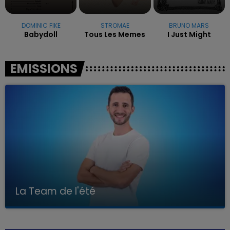
DOMINIC FIKE
STROMAE
BRUNO MARS
Babydoll
Tous Les Memes
I Just Might
EMISSIONS
La Team de l'été
Avec Kenny