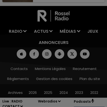
camion, avant de trébucher dans un
rond-point et d’être percutée par le
véhicule en question.
RADIO
ACTUS
MÉDIAS
JEUX
ANNONCEURS
Contacts
Mentions Légales
Recrutement
Règlements
Gestion des cookies
Plan du site
Archives
2026
2025
2024
2023
2022
Live :
RADIO
Webradios
Podcasts
CONTACT