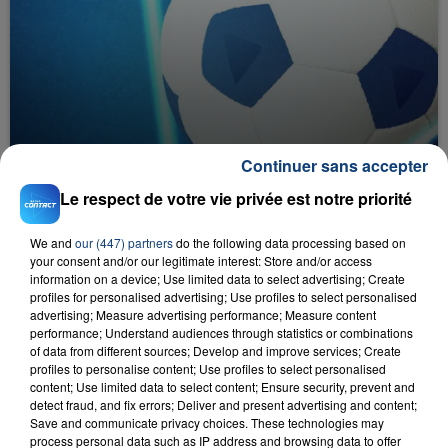
Continuer sans accepter
9 juin 2023
PODCAST : LE JOURNAL DES SPORTS DU
Le respect de votre vie privée est notre priorité
VENDREDI 9 JUIN
Retrouvez en podcast l'essentiel des
We and
our (447) partners
do the following data processing based on
your consent and/or our legitimate interest: Store and/or access
événements sportifs à venir ce week-end.
information on a device; Use limited data to select advertising; Create
profiles for personalised advertising; Use profiles to select personalised
advertising; Measure advertising performance; Measure content
performance; Understand audiences through statistics or combinations
of data from different sources; Develop and improve services; Create
profiles to personalise content; Use profiles to select personalised
content; Use limited data to select content; Ensure security, prevent and
detect fraud, and fix errors; Deliver and present advertising and content;
Save and communicate privacy choices. These technologies may
process personal data such as IP address and browsing data to offer