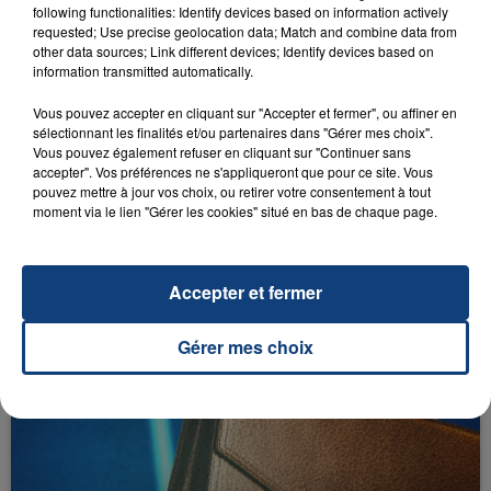
following functionalities: Identify devices based on information actively
requested; Use precise geolocation data; Match and combine data from
other data sources; Link different devices; Identify devices based on
information transmitted automatically.
Vous pouvez accepter en cliquant sur "Accepter et fermer", ou affiner en
sélectionnant les finalités et/ou partenaires dans "Gérer mes choix".
Vous pouvez également refuser en cliquant sur "Continuer sans
accepter". Vos préférences ne s'appliqueront que pour ce site. Vous
9 juin 2023
pouvez mettre à jour vos choix, ou retirer votre consentement à tout
L'AGENDA DU WEEK-END DU VENDREDI 9
moment via le lien "Gérer les cookies" situé en bas de chaque page.
JUIN
Que faire ce week-end dans les hauts-de-
France, la Marne et les Ardennes ?
Accepter et fermer
Gérer mes choix