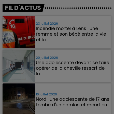
FIL D'ACTUS
23 juillet 2026
Incendie mortel à Lens : une
femme et son bébé entre la vie
et la...
Un homme s'est immolé par le feu
après avoir aspergé sa compagne et
leur bébé de trois mois d'un liquide
20 juillet 2026
Une adolescente devant se faire
inflammable.
opérer de la cheville ressort de
la...
La famille a porté plainte contre la
clinique qui a reconnu sa responsabilité
et présenté ses excuses.
10 juillet 2026
Nord : une adolescente de 17 ans
tombe d'un camion et meurt en...
Elle est montée sur un tracteur de