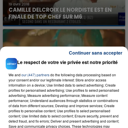
19 avril 2018
CAMILLE DELCROIX LE NORDISTE EST EN
FINALE DE TOP CHEF SUR M6
Continuer sans accepter
Le respect de votre vie privée est notre priorité
We and
our (447) partners
do the following data processing based on
9 mars 2018
your consent and/or our legitimate interest: Store and/or access
DADJU DÉVOILE LE CLIP DE SON NOUVEAU
information on a device; Use limited data to select advertising; Create
SINGLE "BOB MARLEY"
profiles for personalised advertising; Use profiles to select personalised
advertising; Measure advertising performance; Measure content
performance; Understand audiences through statistics or combinations
of data from different sources; Develop and improve services; Create
profiles to personalise content; Use profiles to select personalised
content; Use limited data to select content; Ensure security, prevent and
detect fraud, and fix errors; Deliver and present advertising and content;
Save and communicate privacy choices. These technologies may