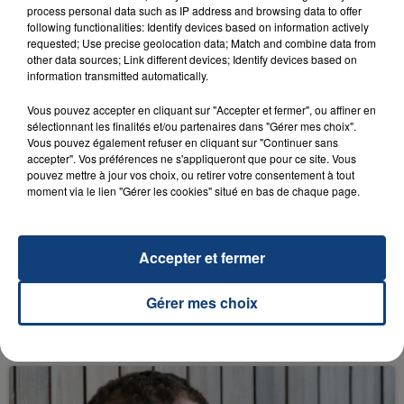
process personal data such as IP address and browsing data to offer
following functionalities: Identify devices based on information actively
requested; Use precise geolocation data; Match and combine data from
other data sources; Link different devices; Identify devices based on
27 février 2018
DISNEYLAND PARIS VA S'AGRANDIR AVEC
information transmitted automatically.
TROIS NOUVELLES ZONES
Vous pouvez accepter en cliquant sur "Accepter et fermer", ou affiner en
sélectionnant les finalités et/ou partenaires dans "Gérer mes choix".
Vous pouvez également refuser en cliquant sur "Continuer sans
accepter". Vos préférences ne s'appliqueront que pour ce site. Vous
pouvez mettre à jour vos choix, ou retirer votre consentement à tout
moment via le lien "Gérer les cookies" situé en bas de chaque page.
Accepter et fermer
12 février 2018
Gérer mes choix
AMIR - LES RUES DE MA PEINE (CLIP
OFFICIEL)