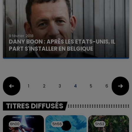
9 février 2018
DANY BOON : APRÈS LES ETATS-UNIS, IL
PART S'INSTALLER EN BELGIQUE
1
2
3
4
5
6
7
TITRES DIFFUSÉS
6h00
6h00
5h56
5h56
5h53
5h53