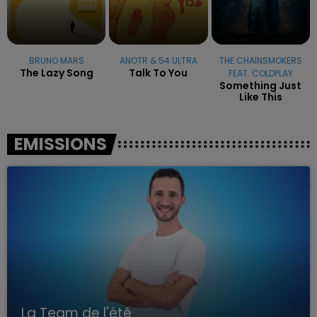
BRUNO MARS
ANOTR & 54 ULTRA
THE CHAINSMOKERS
The Lazy Song
Talk To You
FEAT. COLDPLAY
Something Just
Like This
EMISSIONS
La Team de l'été