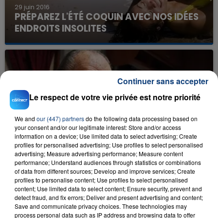
29 juin 2016
PRÉPAREZ L'ÉTÉ COQUIN AVEC NOS IDÉES
ENDROITS INSOLITES
Continuer sans accepter
Le respect de votre vie privée est notre priorité
We and
our (447) partners
do the following data processing based on
your consent and/or our legitimate interest: Store and/or access
information on a device; Use limited data to select advertising; Create
28 juin 2016
profiles for personalised advertising; Use profiles to select personalised
RIP BUD SPENCER
advertising; Measure advertising performance; Measure content
performance; Understand audiences through statistics or combinations
of data from different sources; Develop and improve services; Create
profiles to personalise content; Use profiles to select personalised
content; Use limited data to select content; Ensure security, prevent and
detect fraud, and fix errors; Deliver and present advertising and content;
Save and communicate privacy choices. These technologies may
process personal data such as IP address and browsing data to offer