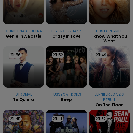
CHRISTINA AGUILERA
BEYONCE & JAY Z
BUSTA RHYMES
Genie In A Bottle
Crazy In Love
I Know What You
Want
21h56
21h56
21h52
21h52
21h49
21h49
STROMAE
PUSSYCAT DOLLS
JENNIFER LOPEZ &
Te Quiero
Beep
PITBULL
On The Floor
21h45
21h45
21h41
21h41
21h37
21h37