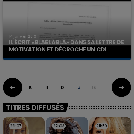
14 janvier 2016
IL ÉCRIT «BLABLABLA» DANS SA LETTRE DE
MOTIVATION ET DÉCROCHE UN CDI
10
11
12
13
14
TITRES DIFFUSÉS
22h07
22h07
22h03
22h03
21h59
21h59