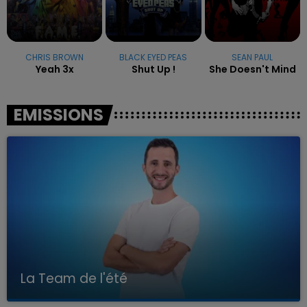
CHRIS BROWN
BLACK EYED PEAS
SEAN PAUL
Yeah 3x
Shut Up !
She Doesn't Mind
EMISSIONS
La Team de l'été
Avec Kenny