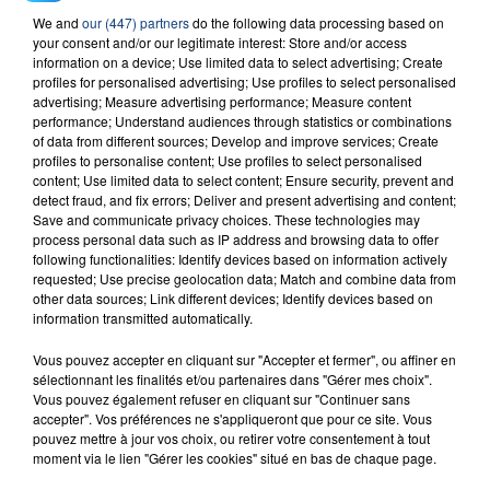
We and
our (447) partners
do the following data processing based on
23 juillet 2026
your consent and/or our legitimate interest: Store and/or access
INCENDIE MORTEL À LENS : UNE FEMME ET
information on a device; Use limited data to select advertising; Create
SON BÉBÉ ENTRE LA VIE ET LA...
profiles for personalised advertising; Use profiles to select personalised
Un homme s'est immolé par le feu après avoir
advertising; Measure advertising performance; Measure content
performance; Understand audiences through statistics or combinations
aspergé sa compagne et leur bébé de trois mois
of data from different sources; Develop and improve services; Create
d'un liquide inflammable.
profiles to personalise content; Use profiles to select personalised
content; Use limited data to select content; Ensure security, prevent and
detect fraud, and fix errors; Deliver and present advertising and content;
Save and communicate privacy choices. These technologies may
process personal data such as IP address and browsing data to offer
following functionalities: Identify devices based on information actively
requested; Use precise geolocation data; Match and combine data from
other data sources; Link different devices; Identify devices based on
20 juillet 2026
information transmitted automatically.
UNE ADOLESCENTE DEVANT SE FAIRE
OPÉRER DE LA CHEVILLE RESSORT DE LA...
Vous pouvez accepter en cliquant sur "Accepter et fermer", ou affiner en
La famille a porté plainte contre la clinique qui a
sélectionnant les finalités et/ou partenaires dans "Gérer mes choix".
Vous pouvez également refuser en cliquant sur "Continuer sans
reconnu sa responsabilité et présenté ses
accepter". Vos préférences ne s'appliqueront que pour ce site. Vous
excuses.
pouvez mettre à jour vos choix, ou retirer votre consentement à tout
TITRES DIFFUSÉS
moment via le lien "Gérer les cookies" situé en bas de chaque page.