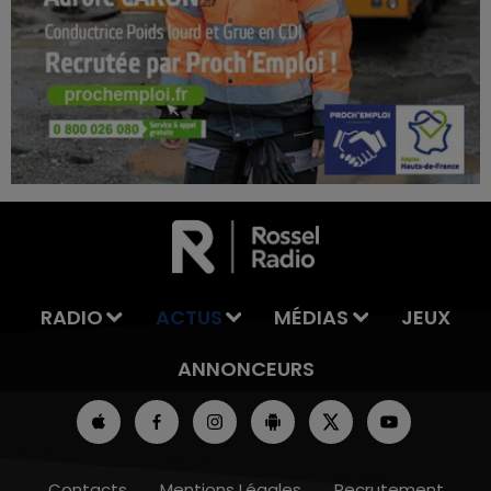
7h00 - 12h00
LA TEAM DU WEEK-END
RADIO
ACTUS
MÉDIAS
JEUX
ANNONCEURS
Contacts
Mentions Légales
Recrutement