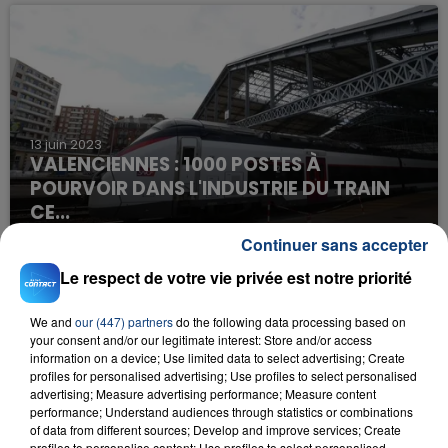
13 juin 2023
VALENCIENNES : 1000 POSTES À
POURVOIR DANS L'INDUSTRIE DU TRAIN
CE...
Continuer sans accepter
Le respect de votre vie privée est notre priorité
We and
our (447) partners
do the following data processing based on
your consent and/or our legitimate interest: Store and/or access
information on a device; Use limited data to select advertising; Create
profiles for personalised advertising; Use profiles to select personalised
advertising; Measure advertising performance; Measure content
performance; Understand audiences through statistics or combinations
7 juin 2023
of data from different sources; Develop and improve services; Create
LA COMPAGNIE AÉRIENNE EMIRATES DE
profiles to personalise content; Use profiles to select personalised