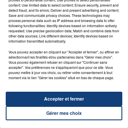
PASSAGE À LILLE POUR RECRUTER SON...
content; Use limited data to select content; Ensure security, prevent and
detect fraud, and fix errors; Deliver and present advertising and content;
Save and communicate privacy choices. These technologies may
process personal data such as IP address and browsing data to offer
following functionalities: Identify devices based on information actively
requested; Use precise geolocation data; Match and combine data from
other data sources; Link different devices; Identify devices based on
information transmitted automatically.
Vous pouvez accepter en cliquant sur "Accepter et fermer", ou affiner en
sélectionnant les finalités et/ou partenaires dans "Gérer mes choix".
Vous pouvez également refuser en cliquant sur "Continuer sans
23 mai 2023
accepter". Vos préférences ne s'appliqueront que pour ce site. Vous
L'AGENCE RÉGIONALE DE SANTÉ HAUTS-
pouvez mettre à jour vos choix, ou retirer votre consentement à tout
DE-FRANCE RECRUTE DANS PLUSIEURS...
moment via le lien "Gérer les cookies" situé en bas de chaque page.
Accepter et fermer
Gérer mes choix