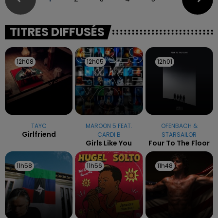
TITRES DIFFUSÉS
12h08
12h08
12h05
12h05
12h01
12h01
TAYC
MAROON 5 FEAT.
OFENBACH &
Girlfriend
CARDI B
STARSAILOR
Girls Like You
Four To The Floor
11h58
11h58
11h56
11h56
11h48
11h48