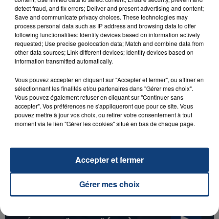
detect fraud, and fix errors; Deliver and present advertising and content;
Save and communicate privacy choices. These technologies may
process personal data such as IP address and browsing data to offer
following functionalities: Identify devices based on information actively
7h00 - 11h00
requested; Use precise geolocation data; Match and combine data from
LA TEAM DE L'ÉTÉ
other data sources; Link different devices; Identify devices based on
information transmitted automatically.
Vous pouvez accepter en cliquant sur "Accepter et fermer", ou affiner en
sélectionnant les finalités et/ou partenaires dans "Gérer mes choix".
Vous pouvez également refuser en cliquant sur "Continuer sans
accepter". Vos préférences ne s'appliqueront que pour ce site. Vous
LES LIVES RADIO CONTACT
pouvez mettre à jour vos choix, ou retirer votre consentement à tout
moment via le lien "Gérer les cookies" situé en bas de chaque page.
Accepter et fermer
Gérer mes choix
31 janvier 2025