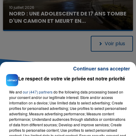
10 juillet 2026
NORD : UNE ADOLESCENTE DE 17 ANS TOMBE
D'UN CAMION ET MEURT EN...
Elle est montée sur un tracteur de camion, avant
de trébucher dans un rond-point et d’être
percutée par le véhicule en question.
Voir plus
Continuer sans accepter
Le respect de votre vie privée est notre priorité
A SUIVRE
We and
our (447) partners
do the following data processing based on
your consent and/or our legitimate interest: Store and/or access
information on a device; Use limited data to select advertising; Create
profiles for personalised advertising; Use profiles to select personalised
advertising; Measure advertising performance; Measure content
performance; Understand audiences through statistics or combinations
of data from different sources; Develop and improve services; Create
profiles to personalise content; Use profiles to select personalised
content; Use limited data to select content; Ensure security, prevent and