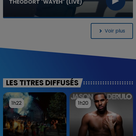
THÉODORT "WAYEH" (LIVE)
Voir plus
LES TITRES DIFFUSÉS
1h22
1h22
1h20
1h20