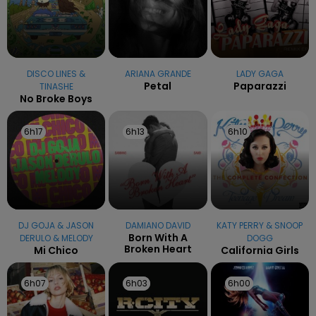
DISCO LINES &
ARIANA GRANDE
LADY GAGA
Petal
Paparazzi
TINASHE
No Broke Boys
6h17
6h17
6h13
6h13
6h10
6h10
DJ GOJA & JASON
DAMIANO DAVID
KATY PERRY & SNOOP
Born With A
DERULO & MELODY
DOGG
Broken Heart
Mi Chico
California Girls
6h07
6h07
6h03
6h03
6h00
6h00