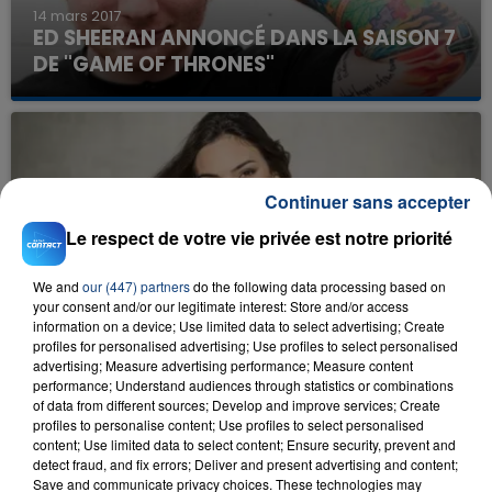
14 mars 2017
ED SHEERAN ANNONCÉ DANS LA SAISON 7
DE "GAME OF THRONES"
Continuer sans accepter
Le respect de votre vie privée est notre priorité
We and
our (447) partners
do the following data processing based on
13 mars 2017
your consent and/or our legitimate interest: Store and/or access
EUROVISION 2017 : LE REMIX DE "REQUIEM"
information on a device; Use limited data to select advertising; Create
D'ALMA
profiles for personalised advertising; Use profiles to select personalised
advertising; Measure advertising performance; Measure content
performance; Understand audiences through statistics or combinations
of data from different sources; Develop and improve services; Create
profiles to personalise content; Use profiles to select personalised
content; Use limited data to select content; Ensure security, prevent and
detect fraud, and fix errors; Deliver and present advertising and content;
Save and communicate privacy choices. These technologies may