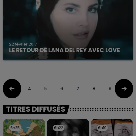
22 février 2017
LE RETOUR DE LANA DEL REY AVEC LOVE
4
5
6
7
8
9
10
TITRES DIFFUSÉS
6h25
6h25
6h22
6h22
6h19
6h19