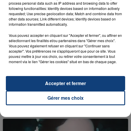
process personal data such as IP address and browsing data to offer
following functionalities: Identify devices based on information actively
requested; Use precise geolocation data; Match and combine data from
other data sources; Link different devices; Identify devices based on
information transmitted automatically.
7 mars 2017
ADELE S'EST MARIÉE EN SECRET !
Vous pouvez accepter en cliquant sur "Accepter et fermer", ou affiner en
sélectionnant les finalités et/ou partenaires dans "Gérer mes choix".
Vous pouvez également refuser en cliquant sur "Continuer sans
accepter". Vos préférences ne s'appliqueront que pour ce site. Vous
pouvez mettre à jour vos choix, ou retirer votre consentement à tout
moment via le lien "Gérer les cookies" situé en bas de chaque page.
Accepter et fermer
27 février 2017
Gérer mes choix
OSCARS 2017 : UNE ERREUR INCROYABLE
SUR L'ATTRIBUTION DU MEILLEUR FILM