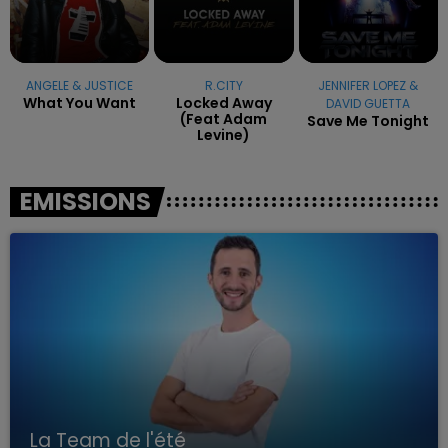
ANGELE & JUSTICE
R.CITY
JENNIFER LOPEZ &
What You Want
Locked Away
DAVID GUETTA
(feat Adam
Save Me Tonight
Levine)
EMISSIONS
La Team de l'été