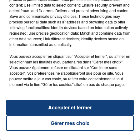
content; Use limited data to select content; Ensure security, prevent and
detect fraud, and fix errors; Deliver and present advertising and content;
Save and communicate privacy choices. These technologies may
23 juillet 2026
INCENDIE MORTEL À LENS : UNE FEMME ET
process personal data such as IP address and browsing data to offer
following functionalities: Identify devices based on information actively
SON BÉBÉ ENTRE LA VIE ET LA...
requested; Use precise geolocation data; Match and combine data from
Un homme s'est immolé par le feu après avoir
other data sources; Link different devices; Identify devices based on
information transmitted automatically.
aspergé sa compagne et leur bébé de trois mois
d'un liquide inflammable.
Vous pouvez accepter en cliquant sur "Accepter et fermer", ou affiner en
sélectionnant les finalités et/ou partenaires dans "Gérer mes choix".
Vous pouvez également refuser en cliquant sur "Continuer sans
accepter". Vos préférences ne s'appliqueront que pour ce site. Vous
pouvez mettre à jour vos choix, ou retirer votre consentement à tout
moment via le lien "Gérer les cookies" situé en bas de chaque page.
20 juillet 2026
UNE ADOLESCENTE DEVANT SE FAIRE
Accepter et fermer
OPÉRER DE LA CHEVILLE RESSORT DE LA...
La famille a porté plainte contre la clinique qui a
Gérer mes choix
reconnu sa responsabilité et présenté ses
excuses.
TITRES DIFFUSÉS