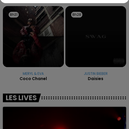
8h31
8h31
8h28
8h28
MERYL & EVA
JUSTIN BIEBER
Coco Chanel
Daisies
LES LIVES