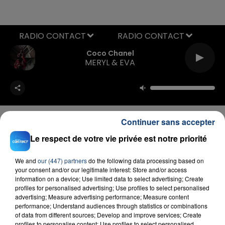
RADIO CONTACT
Coco Chanel
MERYL & EVA
Continuer sans accepter
Le respect de votre vie privée est notre priorité
FIL D'ACTU
We and
our (447) partners
do the following data processing based on
your consent and/or our legitimate interest: Store and/or access
information on a device; Use limited data to select advertising; Create
profiles for personalised advertising; Use profiles to select personalised
advertising; Measure advertising performance; Measure content
performance; Understand audiences through statistics or combinations
of data from different sources; Develop and improve services; Create
profiles to personalise content; Use profiles to select personalised