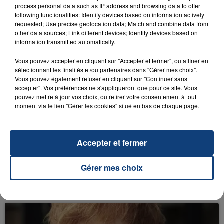
process personal data such as IP address and browsing data to offer
following functionalities: Identify devices based on information actively
requested; Use precise geolocation data; Match and combine data from
other data sources; Link different devices; Identify devices based on
11 septembre 2019
TOUT SAVOIR SUR LE PROCHAIN JAMES
information transmitted automatically.
BOND
Vous pouvez accepter en cliquant sur "Accepter et fermer", ou affiner en
sélectionnant les finalités et/ou partenaires dans "Gérer mes choix".
Vous pouvez également refuser en cliquant sur "Continuer sans
accepter". Vos préférences ne s'appliqueront que pour ce site. Vous
pouvez mettre à jour vos choix, ou retirer votre consentement à tout
moment via le lien "Gérer les cookies" situé en bas de chaque page.
Accepter et fermer
19 juillet 2019
Gérer mes choix
TOM CRUISE A PRÉSENTÉ CETTE NUIT LA
PREMIÈRE BANDE-ANNONCE DE LA...