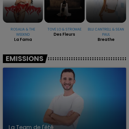
ROSALIA & THE
TOVE LO & STROMAE
BLU CANTRELL & SEAN
Des Fleurs
WEEKND
PAUL
La Fama
Breathe
EMISSIONS
La Team de l'été