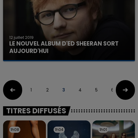
12 juillet 2019
LE NOUVEL ALBUM D'ED SHEERAN SORT
AUJOURD'HUI
1
2
3
4
5
6
TITRES DIFFUSÉS
1h08
1h08
1h04
1h04
1h01
1h01