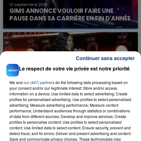
12 septembre 2019
GIMS ANNONCE VOULOIR FAIRE UNE
PAUSE DANS SA CARRIÈRE EN FIN D'ANNÉE
Continuer sans accepter
Le respect de votre vie privée est notre priorité
We and
our (447) partners
do the following data processing based on
11 septembre 2019
your consent and/or our legitimate interest: Store and/or access
NON AYA NAKAMURA NE VIENT PAS
information on a device; Use limited data to select advertising; Create
INAUGURER WESTFIELD EURALILLE
profiles for personalised advertising; Use profiles to select personalised
advertising; Measure advertising performance; Measure content
performance; Understand audiences through statistics or combinations
of data from different sources; Develop and improve services; Create
profiles to personalise content; Use profiles to select personalised
content; Use limited data to select content; Ensure security, prevent and
detect fraud, and fix errors; Deliver and present advertising and content;
Save and communicate privacy choices. These technologies may