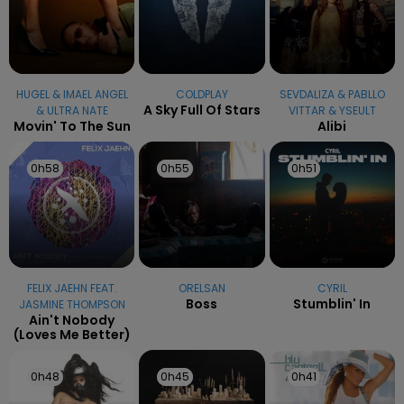
HUGEL & IMAEL ANGEL
COLDPLAY
SEVDALIZA & PABLLO
A Sky Full Of Stars
& ULTRA NATE
VITTAR & YSEULT
Movin' To The Sun
Alibi
0h58
0h58
0h55
0h55
0h51
0h51
FELIX JAEHN FEAT.
ORELSAN
CYRIL
Boss
Stumblin' In
JASMINE THOMPSON
Ain't Nobody
(loves Me Better)
0h48
0h48
0h45
0h45
0h41
0h41