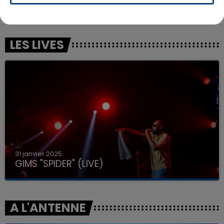
ANOTR & 54 ULTRA
ED SHEERAN
Talk To You
Shivers
LES LIVES
31 janvier 2025
GIMS "SPIDER" (LIVE)
A L'ANTENNE