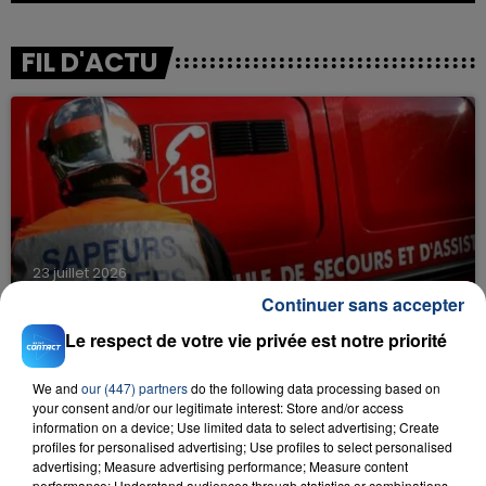
FIL D'ACTU
23 juillet 2026
INCENDIE MORTEL À LENS : UNE FEMME ET
Continuer sans accepter
SON BÉBÉ ENTRE LA VIE ET LA...
Le respect de votre vie privée est notre priorité
Un homme s'est immolé par le feu après avoir
aspergé sa compagne et leur bébé de trois mois
We and
our (447) partners
do the following data processing based on
d'un liquide inflammable.
your consent and/or our legitimate interest: Store and/or access
information on a device; Use limited data to select advertising; Create
profiles for personalised advertising; Use profiles to select personalised
advertising; Measure advertising performance; Measure content
performance; Understand audiences through statistics or combinations