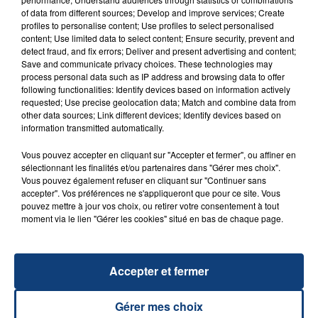
of data from different sources; Develop and improve services; Create
profiles to personalise content; Use profiles to select personalised
20 juillet 2026
content; Use limited data to select content; Ensure security, prevent and
UNE ADOLESCENTE DEVANT SE FAIRE
detect fraud, and fix errors; Deliver and present advertising and content;
Save and communicate privacy choices. These technologies may
OPÉRER DE LA CHEVILLE RESSORT DE LA...
process personal data such as IP address and browsing data to offer
La famille a porté plainte contre la clinique qui a
following functionalities: Identify devices based on information actively
requested; Use precise geolocation data; Match and combine data from
reconnu sa responsabilité et présenté ses
other data sources; Link different devices; Identify devices based on
excuses.
TITRES DIFFUSÉS
information transmitted automatically.
Vous pouvez accepter en cliquant sur "Accepter et fermer", ou affiner en
sélectionnant les finalités et/ou partenaires dans "Gérer mes choix".
7h03
7h03
6h56
6h56
Vous pouvez également refuser en cliquant sur "Continuer sans
accepter". Vos préférences ne s'appliqueront que pour ce site. Vous
pouvez mettre à jour vos choix, ou retirer votre consentement à tout
moment via le lien "Gérer les cookies" situé en bas de chaque page.
Accepter et fermer
Gérer mes choix