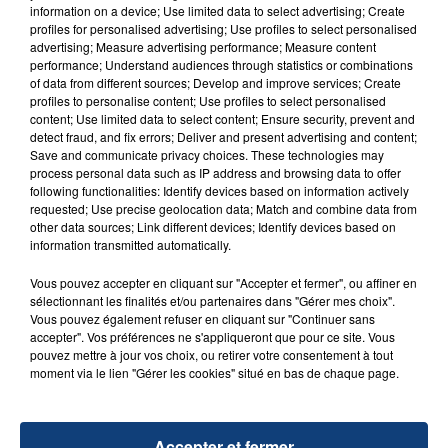
Un homme s'est immolé par le feu après avoir
information on a device; Use limited data to select advertising; Create
aspergé sa compagne et leur bébé de trois mois
profiles for personalised advertising; Use profiles to select personalised
advertising; Measure advertising performance; Measure content
d'un liquide inflammable.
performance; Understand audiences through statistics or combinations
of data from different sources; Develop and improve services; Create
profiles to personalise content; Use profiles to select personalised
content; Use limited data to select content; Ensure security, prevent and
detect fraud, and fix errors; Deliver and present advertising and content;
Save and communicate privacy choices. These technologies may
process personal data such as IP address and browsing data to offer
20 juillet 2026
following functionalities: Identify devices based on information actively
UNE ADOLESCENTE DEVANT SE FAIRE
requested; Use precise geolocation data; Match and combine data from
OPÉRER DE LA CHEVILLE RESSORT DE LA...
other data sources; Link different devices; Identify devices based on
information transmitted automatically.
La famille a porté plainte contre la clinique qui a
reconnu sa responsabilité et présenté ses
Vous pouvez accepter en cliquant sur "Accepter et fermer", ou affiner en
excuses.
sélectionnant les finalités et/ou partenaires dans "Gérer mes choix".
TITRES DIFFUSÉS
Vous pouvez également refuser en cliquant sur "Continuer sans
accepter". Vos préférences ne s'appliqueront que pour ce site. Vous
pouvez mettre à jour vos choix, ou retirer votre consentement à tout
moment via le lien "Gérer les cookies" situé en bas de chaque page.
22h53
22h53
22h50
22h50
Accepter et fermer