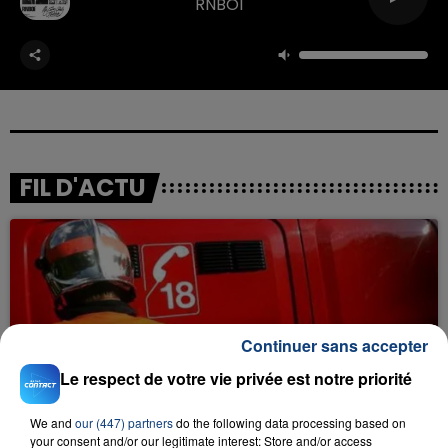
RNBOI
FIL D'ACTU
Continuer sans accepter
Le respect de votre vie privée est notre priorité
23 juillet 2026
INCENDIE MORTEL À LENS : UNE FEMME ET
SON BÉBÉ ENTRE LA VIE ET LA...
We and
our (447) partners
do the following data processing based on
your consent and/or our legitimate interest: Store and/or access