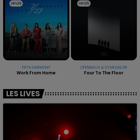
14h39
14h39
14h35
14h35
FIFTH HARMONY
OFENBACH & STARSAILOR
Work From Home
Four To The Floor
LES LIVES