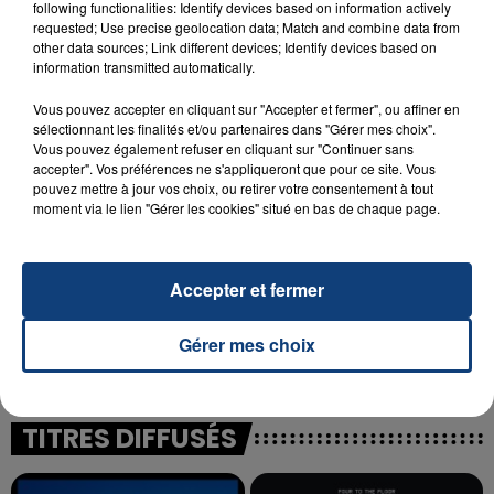
following functionalities: Identify devices based on information actively
23 juillet 2026
requested; Use precise geolocation data; Match and combine data from
INCENDIE MORTEL À LENS : UNE FEMME ET
other data sources; Link different devices; Identify devices based on
SON BÉBÉ ENTRE LA VIE ET LA...
information transmitted automatically.
Un homme s'est immolé par le feu après avoir
Vous pouvez accepter en cliquant sur "Accepter et fermer", ou affiner en
aspergé sa compagne et leur bébé de trois mois
sélectionnant les finalités et/ou partenaires dans "Gérer mes choix".
d'un liquide inflammable.
Vous pouvez également refuser en cliquant sur "Continuer sans
accepter". Vos préférences ne s'appliqueront que pour ce site. Vous
pouvez mettre à jour vos choix, ou retirer votre consentement à tout
moment via le lien "Gérer les cookies" situé en bas de chaque page.
Accepter et fermer
20 juillet 2026
UNE ADOLESCENTE DEVANT SE FAIRE
OPÉRER DE LA CHEVILLE RESSORT DE LA...
Gérer mes choix
La famille a porté plainte contre la clinique qui a
reconnu sa responsabilité et présenté ses
excuses.
TITRES DIFFUSÉS