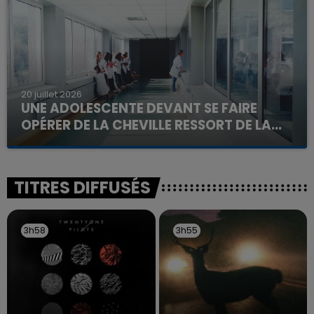
d'un liquide inflammable.
20 juillet 2026
UNE ADOLESCENTE DEVANT SE FAIRE
OPÉRER DE LA CHEVILLE RESSORT DE LA...
La famille a porté plainte contre la clinique qui a
reconnu sa responsabilité et présenté ses
excuses.
TITRES DIFFUSÉS
3h58
3h58
3h55
3h55