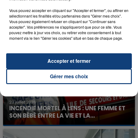
Vous pouvez accepter en cliquant sur "Accepter et fermer", ou affiner en
sélectionnant les finalités et/ou partenaires dans "Gérer mes choix".
Vous pouvez également refuser en cliquant sur "Continuer sans
accepter". Vos préférences ne s'appliqueront que pour ce site. Vous
pouvez mettre à jour vos choix, ou retirer votre consentement à tout
moment via le lien "Gérer les cookies" situé en bas de chaque page.
FIL D'ACTU
Accepter et fermer
Gérer mes choix
23 juillet 2026
INCENDIE MORTEL À LENS : UNE FEMME ET
SON BÉBÉ ENTRE LA VIE ET LA...
Un homme s'est immolé par le feu après avoir
aspergé sa compagne et leur bébé de trois mois