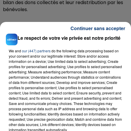
bilan des dons collectés et leur redistribution par les
bénévoles.
Continuer sans accepter
Radio Contact, plus que jamais aux côtés de ceux
qui en ont besoin
Le respect de votre vie privée est notre priorité
Avec « Une semaine pour vous aider », Radio Contact
confirme son engagement local et solidaire, en
We and
our (447) partners
do the following data processing based on
your consent and/or our legitimate interest: Store and/or access
mobilisant ses équipes, ses partenaires et ses
information on a device; Use limited data to select advertising; Create
auditeurs pour des actions concrètes et utiles sur le
profiles for personalised advertising; Use profiles to select personalised
territoire.
advertising; Measure advertising performance; Measure content
performance; Understand audiences through statistics or combinations
of data from different sources; Develop and improve services; Create
profiles to personalise content; Use profiles to select personalised
content; Use limited data to select content; Ensure security, prevent and
detect fraud, and fix errors; Deliver and present advertising and content;
RADIO CONTACT
Save and communicate privacy choices. These technologies may
process personal data such as IP address and browsing data to offer
Stressed Out
following functionalities: Identify devices based on information actively
TWENTY ONE PILOTS
requested; Use precise geolocation data; Match and combine data from
other data sources; Link different devices; Identify devices based on
information transmitted automatically.