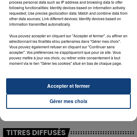
process personal data such as IP address and browsing data to offer
following functionalities: Identify devices based on information actively
requested; Use precise geolocation data; Match and combine data from
23 juillet 2026
other data sources; Link different devices; Identify devices based on
INCENDIE MORTEL À LENS : UNE FEMME ET
information transmitted automatically.
SON BÉBÉ ENTRE LA VIE ET LA...
Un homme s'est immolé par le feu après avoir
Vous pouvez accepter en cliquant sur "Accepter et fermer", ou affiner en
sélectionnant les finalités et/ou partenaires dans "Gérer mes choix".
aspergé sa compagne et leur bébé de trois mois
Vous pouvez également refuser en cliquant sur "Continuer sans
d'un liquide inflammable.
accepter". Vos préférences ne s'appliqueront que pour ce site. Vous
pouvez mettre à jour vos choix, ou retirer votre consentement à tout
moment via le lien "Gérer les cookies" situé en bas de chaque page.
Accepter et fermer
20 juillet 2026
UNE ADOLESCENTE DEVANT SE FAIRE
Gérer mes choix
OPÉRER DE LA CHEVILLE RESSORT DE LA...
La famille a porté plainte contre la clinique qui a
reconnu sa responsabilité et présenté ses
excuses.
TITRES DIFFUSÉS