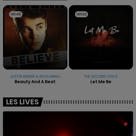
14h45
14h45
14h42
14h42
JUSTIN BIEBER & NICKI MINAJ
THE SECOND VOICE
Beauty And A Beat
Let Me Be
LES LIVES