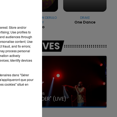
.
DJ GOJA & JASON DERULO
DRAKE
One Dance
& MELODY
7h00 - 11h00
rs
Mi Chico
erest: Store and/or
LA TEAM DE L'ÉTÉ
tising; Use profiles to
tand audiences through
personalise content; Use
LES LIVES
 fraud, and fix errors;
 may process personal
mation actively
vices; Identify devices
rtenaires dans "Gérer
s'appliqueront que pour
les cookies" situé en
31 janvier 2025
GIMS "SPIDER" (LIVE)