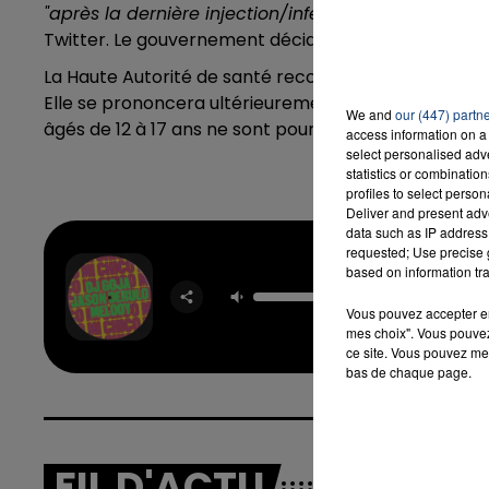
"après la dernière injection/infection"
, d'après le d
Twitter. Le gouvernement décide, pour le moment, de
La Haute Autorité de santé recommande également un
Elle se prononcera ultérieurement sur l'administrat
We and
our (447) partn
âgés de 12 à 17 ans ne sont pour le moment pas con
access information on a 
select personalised ad
statistics or combinatio
profiles to select person
Deliver and present adv
data such as IP address 
requested; Use precise g
Mi Ch
based on information tra
DJ GO
JAS
Vous pouvez accepter en 
DERUL
MELO
mes choix". Vous pouvez
ce site. Vous pouvez met
bas de chaque page.
FIL D'ACTU