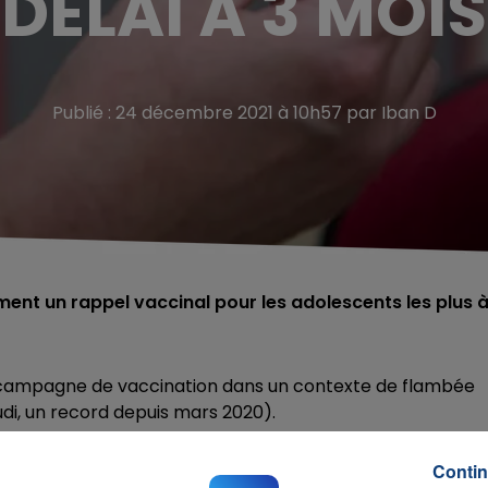
DÉLAI À 3 MOIS
Publié : 24 décembre 2021 à 10h57 par Iban D
nt un rappel vaccinal pour les adolescents les plus 
a campagne de vaccination dans un contexte de flambée
udi, un record depuis mars 2020).
ommande de réduire à 3 mois le délai pour la dose de
Contin
 de 5 mois auparavant, il est depuis aujourd'hui de 4 mois