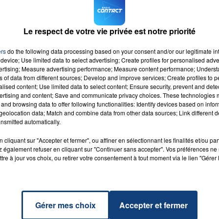
ernier message du ministre de la Santé Olivier Véran sur
 maintenir à 4 mois le délai pour le rappel vaccinal.
Le respect de votre vie privée est notre priorité
 rappel vaccinal pour les adolescents les plus à risque
ion de ce rappel à l'ensemble des adolescents. Les mineu
ers
do the following data processing based on your consent and/or our legitimate int
cernés par le rappel vaccinal.
device; Use limited data to select advertising; Create profiles for personalised adver
vertising; Measure advertising performance; Measure content performance; Unders
ns of data from different sources; Develop and improve services; Create profiles to 
alised content; Use limited data to select content; Ensure security, prevent and detect
ertising and content; Save and communicate privacy choices. These technologies
and browsing data to offer following functionalities: Identify devices based on infor
eolocation data; Match and combine data from other data sources; Link different de
ico
nsmitted automatically.
JA &
RADIO CONTACT
ON
cliquant sur "Accepter et fermer", ou affiner en sélectionnant les finalités et/ou pa
O &
DY
 également refuser en cliquant sur "Continuer sans accepter". Vos préférences ne 
tre à jour vos choix, ou retirer votre consentement à tout moment via le lien "Gérer 
Gérer mes choix
Accepter et fermer