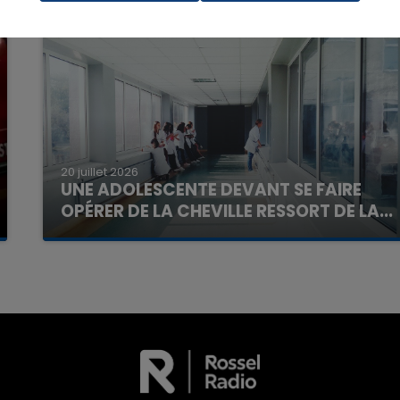
20 juillet 2026
7h00 - 11h00
UNE ADOLESCENTE DEVANT SE FAIRE
La Team de l'été
OPÉRER DE LA CHEVILLE RESSORT DE LA...
La famille a porté plainte contre la clinique qui a
reconnu sa responsabilité et présenté ses
excuses.