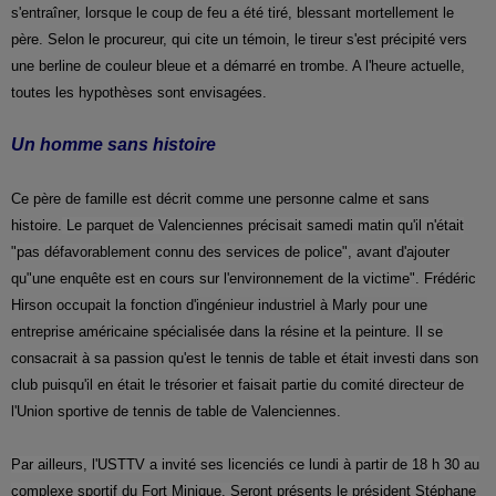
s'entraîner, lorsque le coup de feu a été tiré, blessant mortellement le
père. Selon le procureur, qui cite un témoin, le tireur s'est précipité vers
une berline de couleur bleue et a démarré en trombe. A l'heure actuelle,
toutes les hypothèses sont envisagées.
Un homme sans histoire
Ce père de famille est décrit comme une personne calme et sans
histoire.
Le parquet de Valenciennes précisait samedi matin qu'il n'était
"pas défavorablement connu des services de police", avant d'ajouter
qu"une enquête est en cours sur l'environnement de la victime".
Frédéric
Hirson occupait la fonction d'
ingénieur industriel à Marly pour une
entreprise américaine spécialisée dans la résine et la peinture
. Il
se
consacrait à sa passion qu'est le
tennis de table
et était investi dans son
club puisqu'il en était le trésorier et faisait partie du comité directeur de
l'Union sportive de tennis de table de Valenciennes.
Par ailleurs, l'USTTV a invité ses licenciés ce lundi à partir de 18 h 30 au
complexe sportif du Fort Minique. Seront présents le président Stéphane