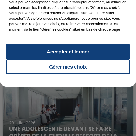
Vous pouvez accepter en cliquant sur "Accepter et fermer", ou affiner en
sélectionnant les finalités et/ou partenaires dans "Gérer mes choix".
Vous pouvez également refuser en cliquant sur "Continuer sans
accepter". Vos préférences ne s'appliqueront que pour ce site. Vous
pouvez mettre à jour vos choix, ou retirer votre consentement à tout
moment via le lien "Gérer les cookies" situé en bas de chaque page.
23 juillet 2026
Accepter et fermer
INCENDIE MORTEL À LENS : UNE FEMME ET
SON BÉBÉ ENTRE LA VIE ET LA...
Gérer mes choix
Un homme s'est immolé par le feu après avoir
aspergé sa compagne et leur bébé de trois mois
d'un liquide inflammable.
20 juillet 2026
UNE ADOLESCENTE DEVANT SE FAIRE