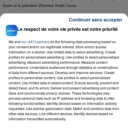
Quain et le président d'honneur André Cazes.
Continuer sans accepter
S.A.
Le respect de votre vie privée est notre priorité
We and
our (447) partners
do the following data processing based on
your consent and/or our legitimate interest: Store and/or access
RADIO CONTACT
information on a device; Use limited data to select advertising; Create
profiles for personalised advertising; Use profiles to select personalised
Baddies
advertising; Measure advertising performance; Measure content
AYA NAKAMURA & JOE DWET FILE
performance; Understand audiences through statistics or combinations
of data from different sources; Develop and improve services; Create
profiles to personalise content; Use profiles to select personalised
content; Use limited data to select content; Ensure security, prevent and
detect fraud, and fix errors; Deliver and present advertising and content;
Save and communicate privacy choices. These technologies may
process personal data such as IP address and browsing data to offer
following functionalities: Identify devices based on information actively
requested; Use precise geolocation data; Match and combine data from
other data sources; Link different devices; Identify devices based on
FIL D'ACTU
information transmitted automatically.