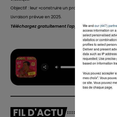
Objectif : leur «construire un projet de sortie pour
re
Livraison prévue en 2025.
16h00 - 20h00
LA TEAM DU WEEK-END
Téléchargez gratuitement l'application Contact F
We and
our (447) partn
access information on a 
select personalised ad
statistics or combinatio
profiles to select person
Deliver and present adv
data such as IP address 
requested; Use precise g
Jamai
based on information tra
HUGE
SOL
Vous pouvez accepter en 
mes choix". Vous pouvez
ce site. Vous pouvez met
bas de chaque page.
FIL D'ACTU