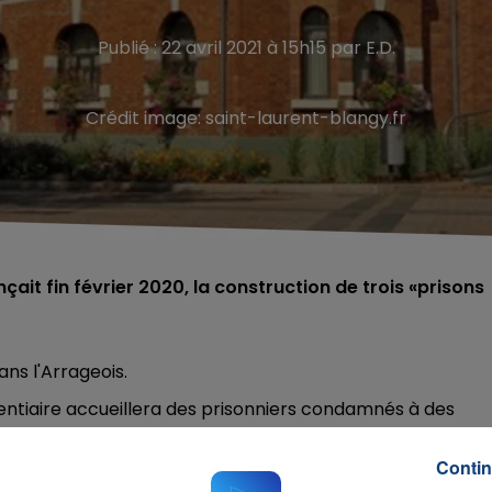
Publié : 22 avril 2021 à 15h15 par E.D.
Crédit image:
saint-laurent-blangy.fr
nçait fin février 2020, la construction de trois «prisons
dans l'Arrageois.
entiaire accueillera des prisonniers condamnés à des
rmation et le travail.
Les détenus de la structure
nt se responsabiliser. Rien à voir avec une maison d’arr
Contin