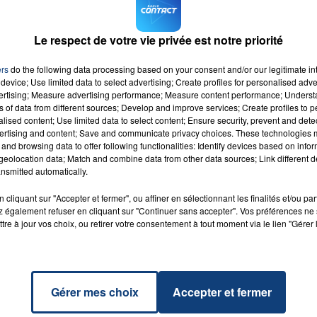
streindre les risques de récidive
».
Le respect de votre vie privée est notre priorité
7h00 - 12h00
LA TEAM DU WEEK-END
M sur
et
ers
do the following data processing based on your consent and/or our legitimate int
device; Use limited data to select advertising; Create profiles for personalised adver
vertising; Measure advertising performance; Measure content performance; Unders
ns of data from different sources; Develop and improve services; Create profiles to 
alised content; Use limited data to select content; Ensure security, prevent and detect
ertising and content; Save and communicate privacy choices. These technologies
and browsing data to offer following functionalities: Identify devices based on infor
eolocation data; Match and combine data from other data sources; Link different de
can
nsmitted automatically.
RADIO CONTACT
L &
TO
cliquant sur "Accepter et fermer", ou affiner en sélectionnant les finalités et/ou pa
 également refuser en cliquant sur "Continuer sans accepter". Vos préférences ne 
tre à jour vos choix, ou retirer votre consentement à tout moment via le lien "Gérer 
Gérer mes choix
Accepter et fermer