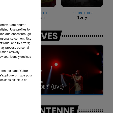
HUGEL & SOLTO
JUSTIN BIEBER
Jamaican
Sorry
16h00 - 20h00
LA TEAM DU WEEK-END
erest: Store and/or
tising; Use profiles to
LES LIVES
tand audiences through
personalise content; Use
 fraud, and fix errors;
 may process personal
mation actively
vices; Identify devices
rtenaires dans "Gérer
s'appliqueront que pour
les cookies" situé en
31 janvier 2025
GIMS "SPIDER" (LIVE)
A L'ANTENNE