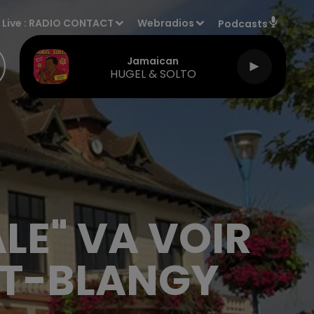
Live :
RADIO CONTACT
Webradios
Podcasts
Jamaican
HUGEL & SOLTO
LE" VA VOIR
NT-BLANGY