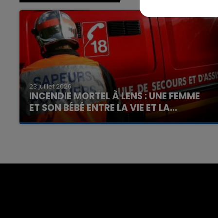
7h00 - 12h00
23 juillet 2026
nd
La Team du Week-end
INCENDIE MORTEL À LENS : UNE FEMME
ET SON BÉBÉ ENTRE LA VIE ET LA...
Un homme s'est immolé par le feu après avoir
aspergé sa compagne et leur bébé de trois
mois d'un liquide inflammable.