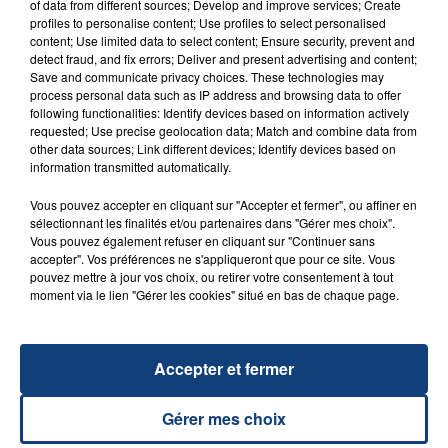
of data from different sources; Develop and improve services; Create
FIL D'ACTU
profiles to personalise content; Use profiles to select personalised
content; Use limited data to select content; Ensure security, prevent and
detect fraud, and fix errors; Deliver and present advertising and content;
Save and communicate privacy choices. These technologies may
process personal data such as IP address and browsing data to offer
following functionalities: Identify devices based on information actively
requested; Use precise geolocation data; Match and combine data from
other data sources; Link different devices; Identify devices based on
information transmitted automatically.
Vous pouvez accepter en cliquant sur "Accepter et fermer", ou affiner en
sélectionnant les finalités et/ou partenaires dans "Gérer mes choix".
23 juillet 2026
INCENDIE MORTEL À LENS : UNE FEMME ET
Vous pouvez également refuser en cliquant sur "Continuer sans
accepter". Vos préférences ne s'appliqueront que pour ce site. Vous
SON BÉBÉ ENTRE LA VIE ET LA...
pouvez mettre à jour vos choix, ou retirer votre consentement à tout
Un homme s'est immolé par le feu après avoir
moment via le lien "Gérer les cookies" situé en bas de chaque page.
aspergé sa compagne et leur bébé de trois mois
d'un liquide inflammable.
Accepter et fermer
Gérer mes choix