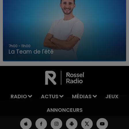
7h00 - 11h00
La Team de l'été
7h00 - 11h00
LA TEAM DE L'ÉTÉ
RADIO
ACTUS
MÉDIAS
JEUX
ANNONCEURS