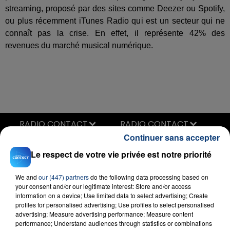
streaming, proposé par des sites comme Deezer ou Spotify,
ou plus récemment iTunes Radio qui est un secteur qui ne
connaît pas la crise. En effet, il représente 42% des
revenues du marché musical numérique.
RADIO CONTACT
Continuer sans accepter
Raindance
DAVE & TEMS
Le respect de votre vie privée est notre priorité
We and
our (447) partners
do the following data processing based on
your consent and/or our legitimate interest: Store and/or access
information on a device; Use limited data to select advertising; Create
profiles for personalised advertising; Use profiles to select personalised
advertising; Measure advertising performance; Measure content
performance; Understand audiences through statistics or combinations