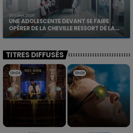
20 juillet 2026
UNE ADOLESCENTE DEVANT SE FAIRE
OPÉRER DE LA CHEVILLE RESSORT DE LA...
La famille a porté plainte contre la clinique qui a
reconnu sa responsabilité et présenté ses
excuses.
TITRES DIFFUSÉS
13h09
13h09
13h06
13h06