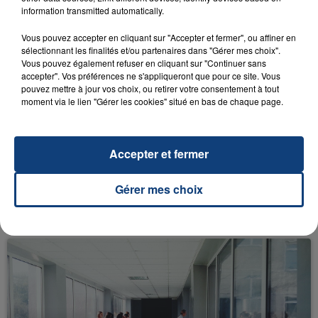
information transmitted automatically.
FIL D'ACTU
Vous pouvez accepter en cliquant sur "Accepter et fermer", ou affiner en
sélectionnant les finalités et/ou partenaires dans "Gérer mes choix".
Vous pouvez également refuser en cliquant sur "Continuer sans
accepter". Vos préférences ne s'appliqueront que pour ce site. Vous
pouvez mettre à jour vos choix, ou retirer votre consentement à tout
moment via le lien "Gérer les cookies" situé en bas de chaque page.
Accepter et fermer
23 juillet 2026
Gérer mes choix
INCENDIE MORTEL À LENS : UNE FEMME ET
SON BÉBÉ ENTRE LA VIE ET LA...
Un homme s'est immolé par le feu après avoir
aspergé sa compagne et leur bébé de trois mois
d'un liquide inflammable.