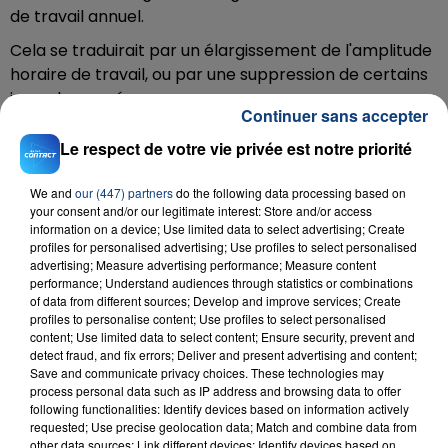
de travail annuel.
Cela se traduirait par un élargissement de l'amplitude
horaire de travail, ou par une suppression de certains
jours de congé.
Continuer sans accepter
Téléchargez gratuitement l'application Contact FM
Le respect de votre vie privée est notre priorité
sur
et
We and
our (447) partners
do the following data processing based on
your consent and/or our legitimate interest: Store and/or access
information on a device; Use limited data to select advertising; Create
profiles for personalised advertising; Use profiles to select personalised
RADIO CONTACT
advertising; Measure advertising performance; Measure content
performance; Understand audiences through statistics or combinations
Complique
of data from different sources; Develop and improve services; Create
DADJU
profiles to personalise content; Use profiles to select personalised
content; Use limited data to select content; Ensure security, prevent and
detect fraud, and fix errors; Deliver and present advertising and content;
Save and communicate privacy choices. These technologies may
process personal data such as IP address and browsing data to offer
following functionalities: Identify devices based on information actively
requested; Use precise geolocation data; Match and combine data from
other data sources; Link different devices; Identify devices based on