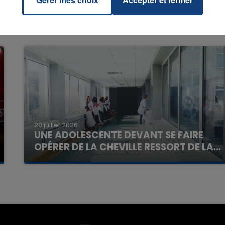
7h00 - 11h00
La Team de l'été
20 juillet 2026
UNE ADOLESCENTE DEVANT SE FAIRE
OPÉRER DE LA CHEVILLE RESSORT DE LA...
La famille a porté plainte contre la clinique qui a
reconnu sa responsabilité et présenté ses
excuses.