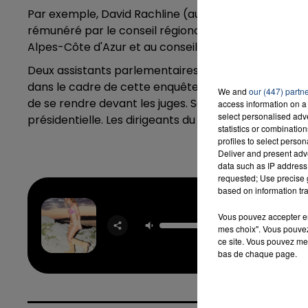
Par exemple, David Rachline (aujourd'hui directeur 
rémunéré par le conseil régional du Nord-Pas-de-Cala
Alpes-Côte d'Azur et au conseil municipal de Fréjus, 
Deux assistants parlementaires frontistes, dont la 
dans le cadre de cette enquête. La présidente du F
We and
our (447) partn
de se rendre devant les juges. Son immunité parlem
access information on a 
select personalised ad
présidentielle. Les dirigeants du parti dénoncet une 
statistics or combinatio
profiles to select person
Deliver and present adv
data such as IP address 
requested; Use precise g
based on information tra
Vous pouvez accepter en 
Sur La 
mes choix". Vous pouvez
EV
ce site. Vous pouvez met
bas de chaque page.