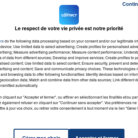
Contin
de la campagne présidentielle de Marine Le Pen) aurait ét
is...alors qu'il siégeait au conseil régional de Provence-
dans le Var.
Le respect de votre vie privée est notre priorité
chef de cabinet de Marine Le Pen, ont été mis en examen
ront National en personne a été convoquée, mais a refusé
ers
do the following data processing based on your consent and/or our legitimate int
entaire le lui permet, le temps de la campagne
device; Use limited data to select advertising; Create profiles for personalised adver
vertising; Measure advertising performance; Measure content performance; Unders
justice instrumentalisée.
ns of data from different sources; Develop and improve services; Create profiles to 
alised content; Use limited data to select content; Ensure security, prevent and detect
ertising and content; Save and communicate privacy choices. These technologies
and browsing data to offer following functionalities: Identify devices based on infor
eolocation data; Match and combine data from other data sources; Link different de
nsmitted automatically.
cliquant sur "Accepter et fermer", ou affiner en sélectionnant les finalités et/ou pa
Piste
RADIO CONTACT
 également refuser en cliquant sur "Continuer sans accepter". Vos préférences ne 
A
tre à jour vos choix, ou retirer votre consentement à tout moment via le lien "Gérer 
Gérer mes choix
Accepter et fermer