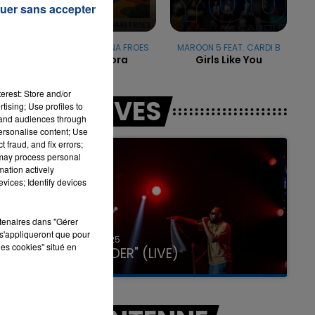
uer sans accepter
é
TRINIX & MARIANA FROES
MAROON 5 FEAT. CARDI B
Vaitimbora
Girls Like You
7h00 - 11h00
LA TEAM DE L'ÉTÉ
erest: Store and/or
LES LIVES
tising; Use profiles to
tand audiences through
personalise content; Use
 fraud, and fix errors;
 may process personal
mation actively
vices; Identify devices
rtenaires dans "Gérer
s'appliqueront que pour
31 janvier 2025
les cookies" situé en
GIMS "SPIDER" (LIVE)