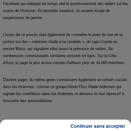
Facebook qui indiquait en temps réel le positionnement des radars sur les
routes de l'Aveyron. En première instance, ils avaient écopé de
suspensions de permis.
L'enjeu de ce procès était également de connaître le point de vue de la
justice sur des « solutions d'aide à la conduite », de type Coyote ou
encore Waze, qui signalent elles aussi la présence de radars. De
nombreuses communautés similaires existent en ligne. Sur la Côte
d'Azur, la page la plus active compte d'ailleurs près de 14.000 membres.
D'autres pages du même genre connaissent également un certain succès
dans les Ardennes, comme ce groupe Alerte Flics Radar Ardennes qui
signale les contrôleurs dans les Ardennes et dénonce le tout répressif à
l'encontre des automobilistes.
Continuer sans accepter