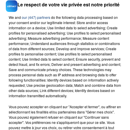
RADIO CONTACT
Le respect de votre vie privée est notre priorité
Young, Wild & Free
SNOOP DOGG & WIZ KHALIFA
We and
our (447) partners
do the following data processing based on
your consent and/or our legitimate interest: Store and/or access
information on a device; Use limited data to select advertising; Create
profiles for personalised advertising; Use profiles to select personalised
advertising; Measure advertising performance; Measure content
performance; Understand audiences through statistics or combinations
of data from different sources; Develop and improve services; Create
profiles to personalise content; Use profiles to select personalised
content; Use limited data to select content; Ensure security, prevent and
detect fraud, and fix errors; Deliver and present advertising and content;
FIL D'ACTU
Save and communicate privacy choices. These technologies may
process personal data such as IP address and browsing data to offer
following functionalities: Identify devices based on information actively
requested; Use precise geolocation data; Match and combine data from
other data sources; Link different devices; Identify devices based on
information transmitted automatically.
Vous pouvez accepter en cliquant sur "Accepter et fermer", ou affiner en
sélectionnant les finalités et/ou partenaires dans "Gérer mes choix".
Vous pouvez également refuser en cliquant sur "Continuer sans
accepter". Vos préférences ne s'appliqueront que pour ce site. Vous
23 juillet 2026
pouvez mettre à jour vos choix, ou retirer votre consentement à tout