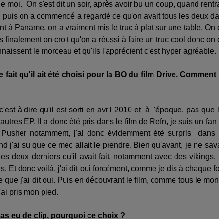
ue moi. On s'est dit un soir, après avoir bu un coup, quand rentr
ux, puis on a commencé a regardé ce qu'on avait tous les deux d
ant à Paname, on a vraiment mis le truc à plat sur une table. On 
 finalement on croit qu'on a réussi à faire un truc cool donc on 
nnaissent le morceau et qu'ils l'apprécient c'est hyper agréable.
 fait qu'il ait été choisi pour la BO du film Drive. Comment
c'est à dire qu'il est sorti en avril 2010 et à l'époque, pas que 
 autres EP. Il a donc été pris dans le film de Refn, je suis un fan
ie Pusher notamment, j'ai donc évidemment été surpris dans
nd j'ai su que ce mec allait le prendre. Bien qu'avant, je ne sav
 des deux derniers qu'il avait fait, notamment avec des vikings,
Et donc voilà, j'ai dit oui forcément, comme je dis à chaque fo
e que j'ai dit oui. Puis en découvrant le film, comme tous le mo
'ai pris mon pied.
 pas eu de clip, pourquoi ce choix ?