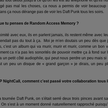
u tout début jusqu'à ce qu'on les est au téléphone et qu'ils n
angé pas mal les choses, ca nous a permis de voir beaucoup
fans ça nous dérange pas de voir les Daft Punk tous les soirs.
ce que tu penses de Random Access Memory ?
mité avec eux, ils en parlent jamais, ils restent même avec le
attendait pas du tout à ça. Moi je m'en doutais un peu dès que j
s, c'est un album qui va murir, murir et murir, comme un bon v
ment ca n'a pas les sonorités de pouvoir mettre ça à fond sur 
a un petit côté audiophile, qui peut nous perdre un peu mais si
est un peu un disque de « grand garçon » je dirais, un peu p
EP NightCall, comment c'est passé votre collaboration tous 
la tournée Daft Punk, on s'était serré deux trois pinces avant s
as. On s'est à un moment donné naturellement rapproché puisqu