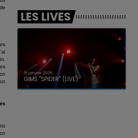
ous
 de
LES LIVES
urs
'ai
in.
les
31 janvier 2025
 on
GIMS "SPIDER" (LIVE)
lus
les
ans
'on