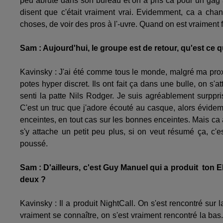
peu abrute dans son bureau et on a pris ca pour un gag a
disent que c'était vraiment vrai. Evidemment, ca a ch
choses, de voir des pros à l'-uvre. Quand on est vraiment 
Sam : Aujourd'hui, le groupe est de retour, qu'est 
Kavinsky : J'ai été comme tous le monde, malgré ma proxi
potes hyper discret. Ils ont fait ça dans une bulle, on s'
senti la patte Nils Rodger. Je suis agréablement surppri
C'est un truc que j'adore écouté au casque, alors évidem
enceintes, en tout cas sur les bonnes enceintes. Mais ca 
s'y attache un petit peu plus, si on veut résumé ça, c'
poussé.
Sam : D'ailleurs, c'est Guy Manuel qui a produit ton 
deux ?
Kavinsky : Il a produit NightCall. On s'est rencontré sur 
vraiment se connaître, on s'est vraiment rencontré la b