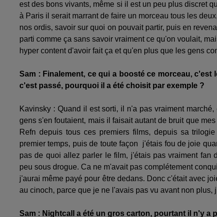
est des bons vivants, même si il est un peu plus discret q
à Paris il serait marrant de faire un morceau tous les de
nos ordis, savoir sur quoi on pouvait partir, puis en reven
parti comme ça sans savoir vraiment ce qu'on voulait, mais
hyper content d'avoir fait ça et qu'en plus que les gens co
Sam : Finalement, ce qui a boosté ce morceau, c'est le
c'est passé, pourquoi il a été choisit par exemple ?
Kavinsky : Quand il est sorti, il n'a pas vraiment marché, 
gens s'en foutaient, mais il faisait autant de bruit que mes
Refn depuis tous ces premiers films, depuis sa trilog
premier temps, puis de toute façon j'étais fou de joie qua
pas de quoi allez parler le film, j'étais pas vraiment fan
peu sous drogue. Ca ne m'avait pas complétement conquis. 
j'aurai même payé pour être dedans. Donc c'était avec joi
au cinoch, parce que je ne l'avais pas vu avant non plus, j
Sam : Nightcall a été un gros carton, pourtant il n'y a