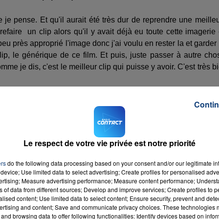
e je pense. Et qu'il aurait été très dur de reprendre une meille
faire un clip alors qu'il y avait déjà eu toute cette imagerie
n peu près approprié l'image donc j'ai voulu en rester la et garder
p, le générique de ce film. Et puis, juste passer à autre cho
mme je dis, c'est le meilleur clip qui puisse y avoir. C'est très b
ussi posé ta patte sur une des pubs de Mercedes Benz, est
Contin
iture ou d'autres films ?
garçons en général aiment bien les bagnoles. Il y a Mercedes qu
Le respect de votre vie privée est notre priorité
et excusez-moi, je suis pas entrain de me gratter (rires). Il 
ans l'allemande, ouai j'aime bien les bonnes caisses, j'ai pas 
ers
do the following data processing based on your consent and/or our legitimate int
device; Use limited data to select advertising; Create profiles for personalised adver
certaine cohérence. Je prends pas tout ce qu'on m'emmène sur
vertising; Measure advertising performance; Measure content performance; Unders
je sais que c'est un luxe mais tant qu'a faire avec des bon
ns of data from different sources; Develop and improve services; Create profiles to 
alised content; Use limited data to select content; Ensure security, prevent and detect
ertising and content; Save and communicate privacy choices. These technologies
and browsing data to offer following functionalities: Identify devices based on infor