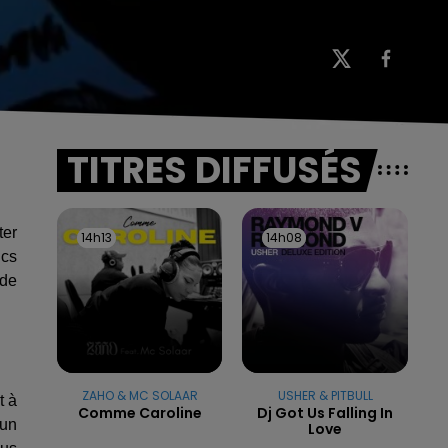
TITRES DIFFUSÉS
ter
14h13
14h13
14h08
14h08
ucs
 de
ZAHO & MC SOLAAR
USHER & PITBULL
t à
Comme Caroline
Dj Got Us Falling In
 un
Love