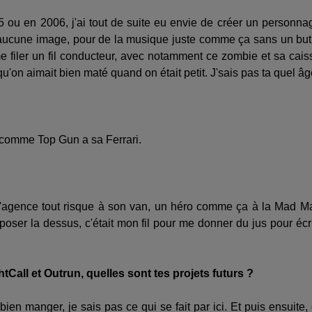
 ou en 2006, j'ai tout de suite eu envie de créer un personna
 aucune image, pour de la musique juste comme ça sans un but
me filer un fil conducteur, avec notamment ce zombie et sa cais
u'on aimait bien maté quand on était petit. J'sais pas ta quel âg
 comme Top Gun a sa Ferrari.
e l'agence tout risque à son van, un héro comme ça à la Mad M
mposer la dessus, c'était mon fil pour me donner du jus pour écr
Call et Outrun, quelles sont tes projets futurs ?
e bien manger, je sais pas ce qui se fait par ici. Et puis ensuite,