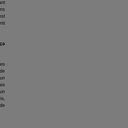
ant
ans
est
est
 ça
les
 de
 un
ais
 un
is,
nde