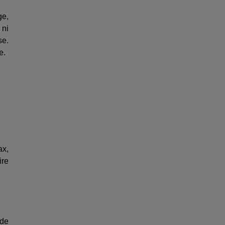
ge,
 ni
se.
e.
ax,
ire
 de