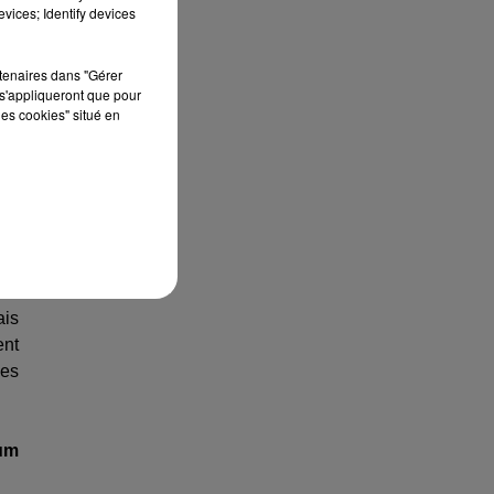
vices; Identify devices
uis
rtenaires dans "Gérer
 me
s'appliqueront que pour
'ai
les cookies" situé en
tes
sse
ant
ais
ent
des
um