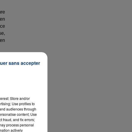
ure
 en
 ce
se,
ien
-ce
uer sans accepter
i a
y a
mal
erest: Store and/or
tising; Use profiles to
 la
tand audiences through
nes
personalise content; Use
 fraud, and fix errors;
 may process personal
mation actively