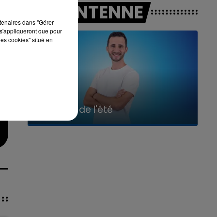
e
A L'ANTENNE
rtenaires dans "Gérer
s'appliqueront que pour
les cookies" situé en
7h00 - 11h00
La Team de l'été