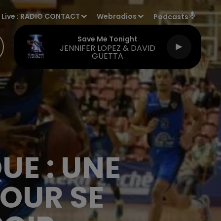
Live :
RADIO CONTACT
Webradios
Podcasts
Save Me Tonight
JENNIFER LOPEZ & DAVID
GUETTA
E : UNE
POUR SE