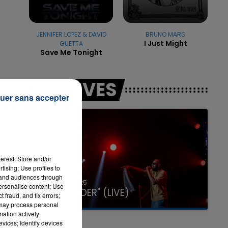
JENNIFER LOPEZ & DAVID
BRUNO MARS
I Just Might
GUETTA
7h00 - 11h00
Save Me Tonight
LA TEAM DE L'ÉTÉ
LES LIVES
uer sans accepter
ait
erest: Store and/or
tising; Use profiles to
tand audiences through
ent
31 janvier 2025
personalise content; Use
GIMS "SPIDER" (LIVE)
 fraud, and fix errors;
 may process personal
mation actively
vices; Identify devices