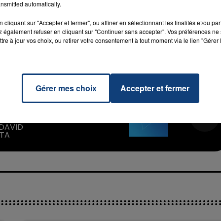
leur blason surtout après la défaite assez face à Strasbourg (62-76). Répons
nsmitted automatically.
cliquant sur "Accepter et fermer", ou affiner en sélectionnant les finalités et/ou pa
 également refuser en cliquant sur "Continuer sans accepter". Vos préférences ne 
tre à jour vos choix, ou retirer votre consentement à tout moment via le lien "Gérer 
Gérer mes choix
Accepter et fermer
 Me
7h00 - 11h00
ght
La Team de l'été
RADIO CONTACT
FER
 DAVID
TA