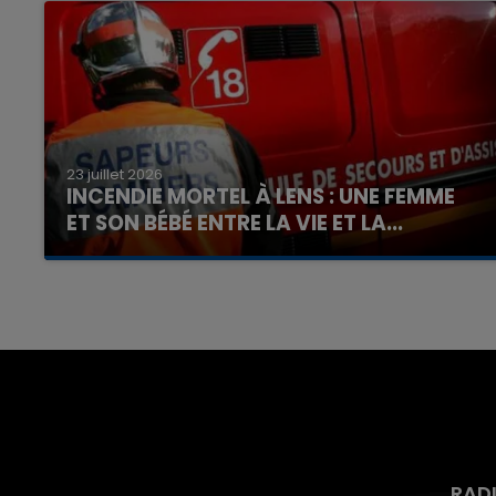
23 juillet 2026
INCENDIE MORTEL À LENS : UNE FEMME
ET SON BÉBÉ ENTRE LA VIE ET LA...
Un homme s'est immolé par le feu après avoir
aspergé sa compagne et leur bébé de trois
mois d'un liquide inflammable.
RAD