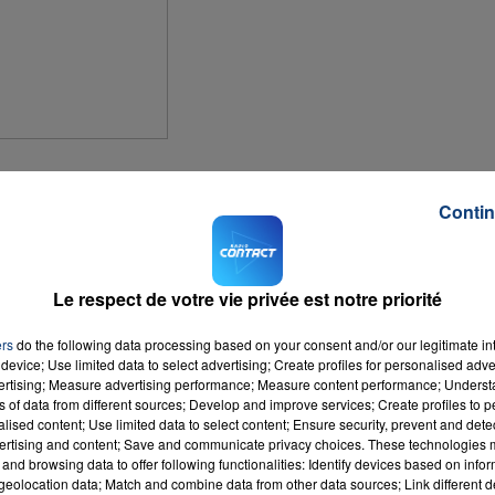
BCM Gravelines-Dunkerque, que son équipe pointerait à la onzième place du
cas à l'heure actuelle. Malgré cette méforme, les joueurs du BCM devraient se
Contin
Cup (20-22 février), à la fin de la saison, une non-qualification européenne ser
Le respect de votre vie privée est notre priorité
ers
do the following data processing based on your consent and/or our legitimate int
device; Use limited data to select advertising; Create profiles for personalised adver
puis tout s'est mal passé. Des blessures à répétitions, notamment celles de
vertising; Measure advertising performance; Measure content performance; Unders
n bleu
). Et puis il y aussi les arrivées, mais pas aussi fructueuses et qui mett
ns of data from different sources; Develop and improve services; Create profiles to 
. Edwards. Après une série assez catastrophique débutée fin novembre, (1
alised content; Use limited data to select content; Ensure security, prevent and detect
ertising and content; Save and communicate privacy choices. These technologies
ectif de renouer avec le succès.
and browsing data to offer following functionalities: Identify devices based on infor
eolocation data; Match and combine data from other data sources; Link different de