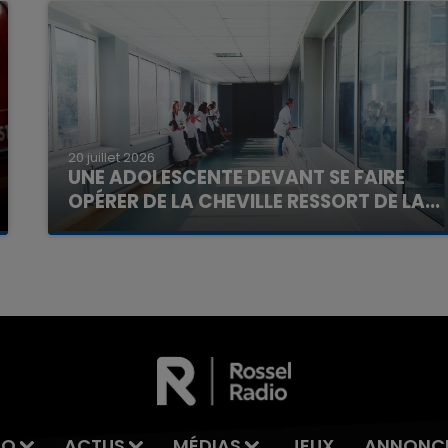
20 juillet 2026
UNE ADOLESCENTE DEVANT SE FAIRE
OPÉRER DE LA CHEVILLE RESSORT DE LA...
La famille a porté plainte contre la clinique qui a
reconnu sa responsabilité et présenté ses
excuses.
IO
ACTUS
MÉDIAS
JEUX
ANNONC