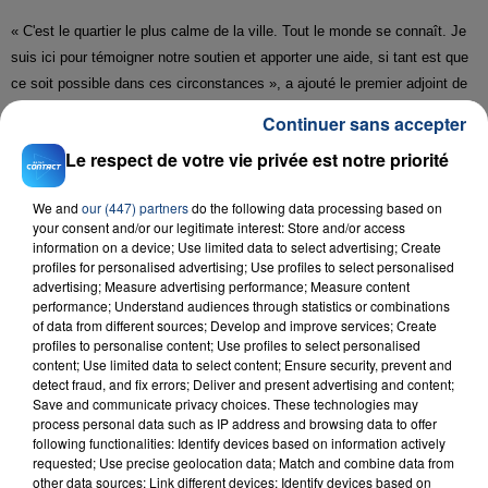
« C'est le quartier le plus calme de la ville. Tout le monde se connaît. Je
suis ici pour témoigner notre soutien et apporter une aide, si tant est que
ce soit possible dans ces circonstances », a ajouté le premier adjoint de
la ville, Jean-Luc Lesaffre.
Continuer sans accepter
Le respect de votre vie privée est notre priorité
Le département du Nord avait connu un drame familial similaire en juin.
Un père de famille, menuisier de la commune rurale de Walincourt-
We and
our (447) partners
do the following data processing based on
Selvigny, avait été interpellé, soupçonné d'avoir donné la mort à ses trois
your consent and/or our legitimate interest: Store and/or access
enfants et frappé sa femme avec une bûche. Souffrant de troubles
information on a device; Use limited data to select advertising; Create
profiles for personalised advertising; Use profiles to select personalised
psychiatriques, il avait ensuite tenté de se suicider.
advertising; Measure advertising performance; Measure content
performance; Understand audiences through statistics or combinations
of data from different sources; Develop and improve services; Create
profiles to personalise content; Use profiles to select personalised
content; Use limited data to select content; Ensure security, prevent and
detect fraud, and fix errors; Deliver and present advertising and content;
Save and communicate privacy choices. These technologies may
RADIO CONTACT
process personal data such as IP address and browsing data to offer
following functionalities: Identify devices based on information actively
Animal
requested; Use precise geolocation data; Match and combine data from
KATSEYE
other data sources; Link different devices; Identify devices based on