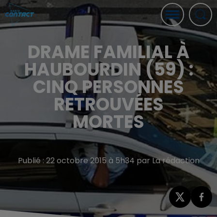
DRAME FAMILIAL À
HAUBOURDIN (59) :
CINQ PERSONNES
RETROUVÉES
MORTES
Publié : 22 octobre 2015 à 5h34 par La rédaction