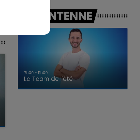
A L'ANTENNE
7h00 - 11h00
La Team de l'été