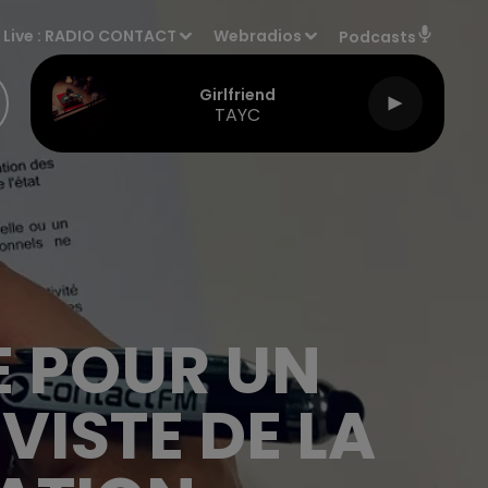
Live :
RADIO CONTACT
Webradios
Podcasts
Girlfriend
TAYC
 POUR UN
VISTE DE LA