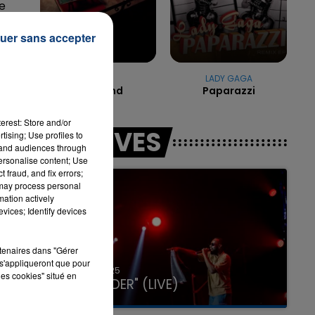
e
uer sans accepter
7h00 - 11h00
LA TEAM DE L'ÉTÉ
TAYC
LADY GAGA
Girlfriend
Paparazzi
it
erest: Store and/or
LES LIVES
tising; Use profiles to
tand audiences through
personalise content; Use
 fraud, and fix errors;
 may process personal
mation actively
vices; Identify devices
rtenaires dans "Gérer
s'appliqueront que pour
31 janvier 2025
les cookies" situé en
GIMS "SPIDER" (LIVE)