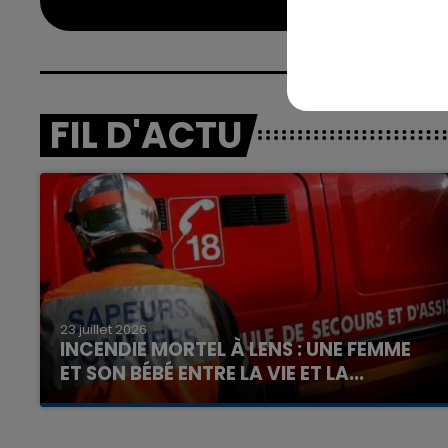
FIL D'ACTU
23 juillet 2026
INCENDIE MORTEL À LENS : UNE FEMME
ET SON BÉBÉ ENTRE LA VIE ET LA...
Un homme s'est immolé par le feu après avoir
aspergé sa compagne et leur bébé de trois
mois d'un liquide inflammable.