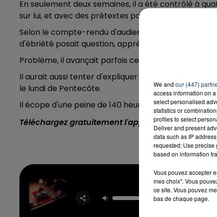
En seulement deux semaines, il a été contrôlé à qu
sur lui, et avec des prétextes pour le moins douteux.
Selon le compte-rendu d'audience correctionnelle
d'ébriété posait question, appréciait particulièremen
Problème, il avançait parfois cette excuses aux policie
Il aurait aussi tenter d'expliquer qu'il se rendait une
We and
our (447) partn
le lundi de Pentecôte.
access information on a 
select personalised ad
Il écope d'une peine de 140 heures d'intérêt général.
statistics or combinatio
profiles to select person
Téléchargez gratuitement l'application Contact F
Deliver and present adv
data such as IP address 
requested; Use precise g
based on information tra
Vous pouvez accepter en 
mes choix". Vous pouvez
ce site. Vous pouvez met
Girlfr
bas de chaque page.
TAY