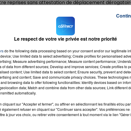
atre reprises sans attestation de déplacement dérogatoir
Contin
 de
L'Aisne Nouvelle
, l'homme, dont l'état de sobriété ou
t celui d'aller "faire ses courses à Intermarché".
rs alors qu'il était déjà plus de 21h.
Le respect de votre vie privée est notre priorité
 autre fois à un rendez-vous chez le dentiste, sauf que c'éta
ers
do the following data processing based on your consent and/or our legitimate int
device; Use limited data to select advertising; Create profiles for personalised adver
vertising; Measure advertising performance; Measure content performance; Unders
ns of data from different sources; Develop and improve services; Create profiles to 
alised content; Use limited data to select content; Ensure security, prevent and detect
M sur
et
ertising and content; Save and communicate privacy choices. These technologies
and browsing data to offer following functionalities: Identify devices based on infor
eolocation data; Match and combine data from other data sources; Link different de
nsmitted automatically.
cliquant sur "Accepter et fermer", ou affiner en sélectionnant les finalités et/ou pa
 également refuser en cliquant sur "Continuer sans accepter". Vos préférences ne 
tre à jour vos choix, ou retirer votre consentement à tout moment via le lien "Gérer 
iend
RADIO CONTACT
C