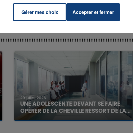
Gérer mes choix
Accepter et fermer
7h00 - 11h00
La Team de l'été
20 juillet 2026
UNE ADOLESCENTE DEVANT SE FAIRE
OPÉRER DE LA CHEVILLE RESSORT DE LA...
La famille a porté plainte contre la clinique qui a
reconnu sa responsabilité et présenté ses
excuses.