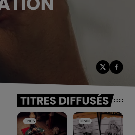
TATION
TITRES DIFFUSÉS
13h05
13h05
13h03
13h03