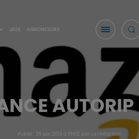
JEUX
ANNONCEURS
ANCE AUTORIP 
Publié : 26 juin 2013 à 11h02 par La rédaction