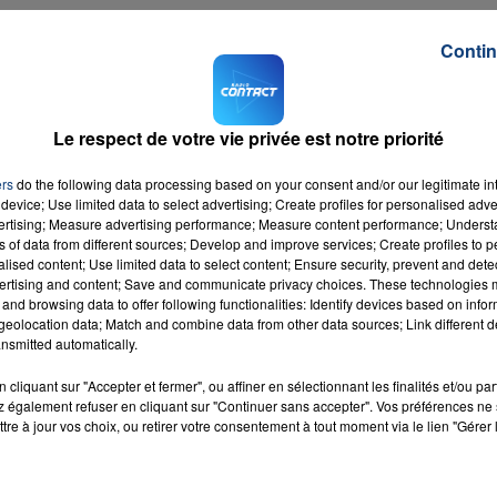
Contin
ialisation de la musique. Cela pourrait inciter beaucoup
ues sachant qu'ils n'auront pas besoin de le graver sur le
mp3.
Le respect de votre vie privée est notre priorité
ers
do the following data processing based on your consent and/or our legitimate int
device; Use limited data to select advertising; Create profiles for personalised adver
vertising; Measure advertising performance; Measure content performance; Unders
ns of data from different sources; Develop and improve services; Create profiles to 
alised content; Use limited data to select content; Ensure security, prevent and detect
ertising and content; Save and communicate privacy choices. These technologies
and browsing data to offer following functionalities: Identify devices based on infor
eolocation data; Match and combine data from other data sources; Link different de
nsmitted automatically.
cliquant sur "Accepter et fermer", ou affiner en sélectionnant les finalités et/ou pa
 également refuser en cliquant sur "Continuer sans accepter". Vos préférences ne 
ect
tre à jour vos choix, ou retirer votre consentement à tout moment via le lien "Gérer 
RADIO CONTACT
gers
BLUE