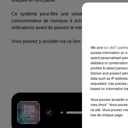
disques en font partie.
Ce système peut-être une solution contre la dématér
consommateur de musique à acheter des produits physiq
ordinateurs avant de pouvoir le mettre sur leur balladeur 
Vous pouvez y accèder via ce lien :
AutoRip
We and
our (447) partn
access information on a 
select personalised ad
statistics or combinatio
profiles to select person
Deliver and present adv
data such as IP address 
requested; Use precise g
based on information tra
Vous pouvez accepter en 
mes choix". Vous pouvez
Perf
ce site. Vous pouvez met
Stran
bas de chaque page.
JONAS 