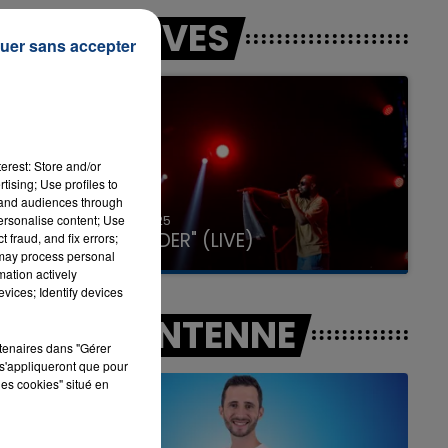
LES LIVES
uer sans accepter
 de
7h00 - 11h00
urs
LA TEAM DE L'ÉTÉ
erest: Store and/or
tising; Use profiles to
tand audiences through
31 janvier 2025
personalise content; Use
GIMS "SPIDER" (LIVE)
 fraud, and fix errors;
 may process personal
mation actively
vices; Identify devices
A L'ANTENNE
rtenaires dans "Gérer
s'appliqueront que pour
les cookies" situé en