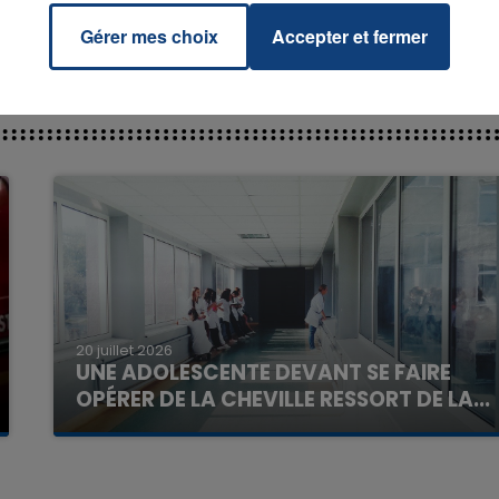
Gérer mes choix
Accepter et fermer
7h00 - 11h00
La Team de l'été
20 juillet 2026
UNE ADOLESCENTE DEVANT SE FAIRE
OPÉRER DE LA CHEVILLE RESSORT DE LA...
La famille a porté plainte contre la clinique qui a
reconnu sa responsabilité et présenté ses
excuses.