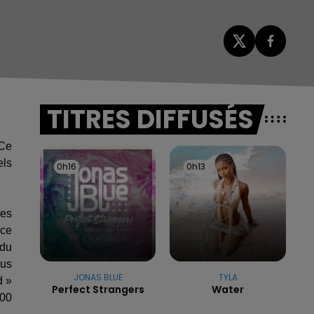
TITRES DIFFUSÉS
 Ce
els
0h16
0h16
0h13
0h13
les
ice
 du
ous
JONAS BLUE
TYLA
d »
Perfect Strangers
Water
000