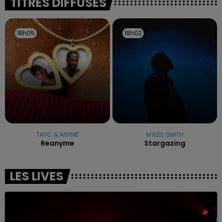
TITRES DIFFUSÉS
18h05
18h05
18h02
18h02
TAYC & ANYME
MYLES SMITH
Reanyme
Stargazing
LES LIVES