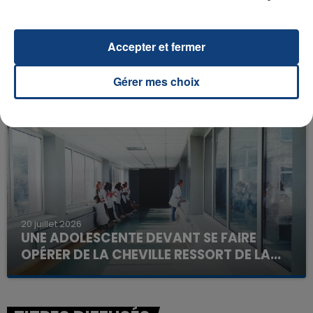
Accepter et fermer
23 juillet 2026
INCENDIE MORTEL À LENS : UNE FEMME ET
SON BÉBÉ ENTRE LA VIE ET LA...
Gérer mes choix
Un homme s'est immolé par le feu après avoir
aspergé sa compagne et leur bébé de trois mois
d'un liquide inflammable.
20 juillet 2026
UNE ADOLESCENTE DEVANT SE FAIRE
OPÉRER DE LA CHEVILLE RESSORT DE LA...
La famille a porté plainte contre la clinique qui a
reconnu sa responsabilité et présenté ses
excuses.