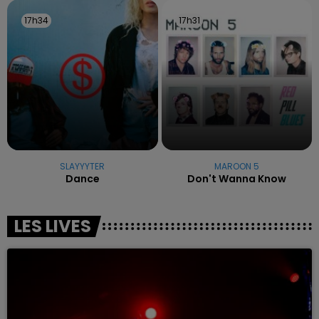
17h34
17h34
17h31
17h31
SLAYYYTER
MAROON 5
Dance
Don't Wanna Know
LES LIVES