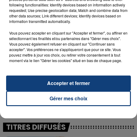
following functionalities: Identify devices based on information actively
23 juillet 2026
requested; Use precise geolocation data; Match and combine data from
INCENDIE MORTEL À LENS : UNE FEMME ET
other data sources; Link different devices; Identify devices based on
information transmitted automatically.
SON BÉBÉ ENTRE LA VIE ET LA...
Un homme s'est immolé par le feu après avoir
Vous pouvez accepter en cliquant sur "Accepter et fermer", ou affiner en
aspergé sa compagne et leur bébé de trois mois
sélectionnant les finalités et/ou partenaires dans "Gérer mes choix".
Vous pouvez également refuser en cliquant sur "Continuer sans
d'un liquide inflammable.
accepter". Vos préférences ne s'appliqueront que pour ce site. Vous
pouvez mettre à jour vos choix, ou retirer votre consentement à tout
moment via le lien "Gérer les cookies" situé en bas de chaque page.
Accepter et fermer
20 juillet 2026
UNE ADOLESCENTE DEVANT SE FAIRE
Gérer mes choix
OPÉRER DE LA CHEVILLE RESSORT DE LA...
La famille a porté plainte contre la clinique qui a
reconnu sa responsabilité et présenté ses
excuses.
TITRES DIFFUSÉS