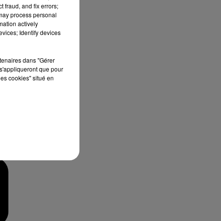
 fraud, and fix errors;
 may process personal
mation actively
vices; Identify devices
rtenaires dans "Gérer
s'appliqueront que pour
les cookies" situé en