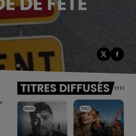
E DE FÊTE
TITRES DIFFUSÉS
ur
8h00
8h00
7h57
7h57
e