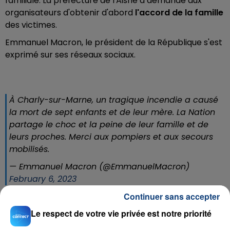
familiale. La préfecture de l'Aisne a demandé aux
organisateurs d'obtenir d'abord
l'accord de la famille
des victimes.
Emmanuel Macron, le président de la République s'est
exprimé sur ses réseaux sociaux.
À Charly-sur-Marne, un tragique incendie a causé
la mort de sept enfants et de leur mère. La Nation
partage le choc et la peine de leur famille et de
leurs proches. Merci aux pompiers et aux secours
mobilisés.
— Emmanuel Macron (@EmmanuelMacron)
February 6, 2023
Continuer sans accepter
Le respect de votre vie privée est notre priorité