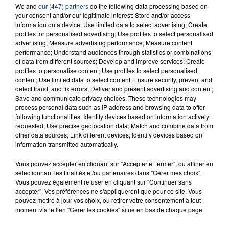
We and
our (447) partners
do the following data processing based on
RADIO CONTACT
your consent and/or our legitimate interest: Store and/or access
information on a device; Use limited data to select advertising; Create
Soleil
profiles for personalised advertising; Use profiles to select personalised
GIMS
advertising; Measure advertising performance; Measure content
performance; Understand audiences through statistics or combinations
of data from different sources; Develop and improve services; Create
profiles to personalise content; Use profiles to select personalised
content; Use limited data to select content; Ensure security, prevent and
detect fraud, and fix errors; Deliver and present advertising and content;
Save and communicate privacy choices. These technologies may
process personal data such as IP address and browsing data to offer
following functionalities: Identify devices based on information actively
requested; Use precise geolocation data; Match and combine data from
FIL D'ACTU
other data sources; Link different devices; Identify devices based on
information transmitted automatically.
Vous pouvez accepter en cliquant sur "Accepter et fermer", ou affiner en
sélectionnant les finalités et/ou partenaires dans "Gérer mes choix".
Vous pouvez également refuser en cliquant sur "Continuer sans
accepter". Vos préférences ne s'appliqueront que pour ce site. Vous
pouvez mettre à jour vos choix, ou retirer votre consentement à tout
moment via le lien "Gérer les cookies" situé en bas de chaque page.