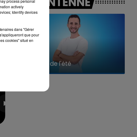
A L'ANTENNE
 may process personal
mation actively
vices; Identify devices
rtenaires dans "Gérer
à
s'appliqueront que pour
les cookies" situé en
7h00 - 11h00
La Team de l'été