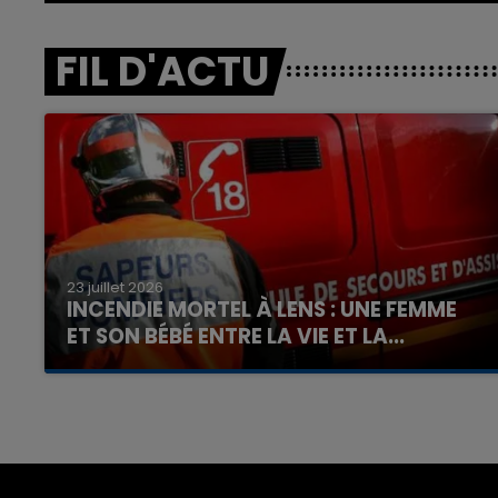
FIL D'ACTU
23 juillet 2026
INCENDIE MORTEL À LENS : UNE FEMME
ET SON BÉBÉ ENTRE LA VIE ET LA...
Un homme s'est immolé par le feu après avoir
aspergé sa compagne et leur bébé de trois
mois d'un liquide inflammable.