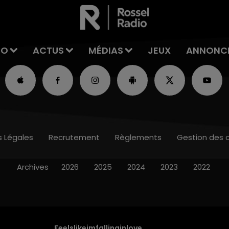
IO
ACTUS
MÉDIAS
JEUX
ANNONC
s Légales
Recrutement
Règlements
Gestion des 
Archives
2026
2025
2024
2023
2022
Feelslikeimfallinginlove