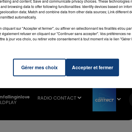
ertising and content; Save and communicate privacy choices. These technologies
mes de campagne de Marine Le Pen. La candidate du
and browsing data to offer following functionalities: Identify devices based on infor
eolocation data; Match and combine data from other data sources; Link different de
aisser la TVA de 20 à 5,5 % sur les produits de l’énergie.
nsmitted automatically.
la redevance audiovisuelle de 138 €
dès la première loi
cliquant sur "Accepter et fermer", ou affiner en sélectionnant les finalités et/ou pa
e dividende salarié : "
quand vous versez des dividendes 
 également refuser en cliquant sur "Continuer sans accepter". Vos préférences ne 
 intéressement ou une participation aux salariés, ou
tre à jour vos choix, ou retirer votre consentement à tout moment via le lien "Gérer 
ros.
"
7h00 - 11h00
La Team de l'été
Gérer mes choix
Accepter et fermer
imfallinginlove
RADIO CONTACT
LDPLAY