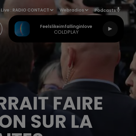
Live :
RADIO CONTACT
Webradios
Podcasts
Feelslikeimfallinginlove
COLDPLAY
RAIT FAIRE
ON SUR LA