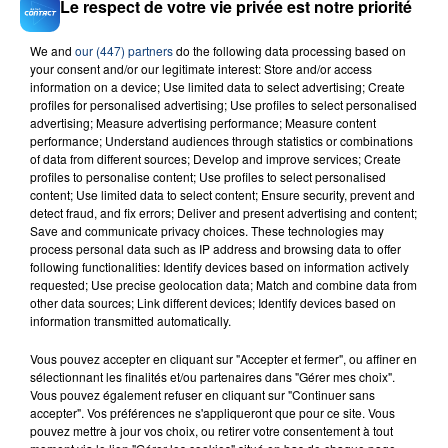
Le respect de votre vie privée est notre priorité
Des Fleurs
TOVE LO & STROMAE
We and
our (447) partners
do the following data processing based on
your consent and/or our legitimate interest: Store and/or access
information on a device; Use limited data to select advertising; Create
profiles for personalised advertising; Use profiles to select personalised
advertising; Measure advertising performance; Measure content
performance; Understand audiences through statistics or combinations
of data from different sources; Develop and improve services; Create
profiles to personalise content; Use profiles to select personalised
content; Use limited data to select content; Ensure security, prevent and
FIL D'ACTU
detect fraud, and fix errors; Deliver and present advertising and content;
Save and communicate privacy choices. These technologies may
process personal data such as IP address and browsing data to offer
following functionalities: Identify devices based on information actively
requested; Use precise geolocation data; Match and combine data from
other data sources; Link different devices; Identify devices based on
information transmitted automatically.
Vous pouvez accepter en cliquant sur "Accepter et fermer", ou affiner en
sélectionnant les finalités et/ou partenaires dans "Gérer mes choix".
Vous pouvez également refuser en cliquant sur "Continuer sans
23 juillet 2026
accepter". Vos préférences ne s'appliqueront que pour ce site. Vous
INCENDIE MORTEL À LENS : UNE FEMME ET
pouvez mettre à jour vos choix, ou retirer votre consentement à tout