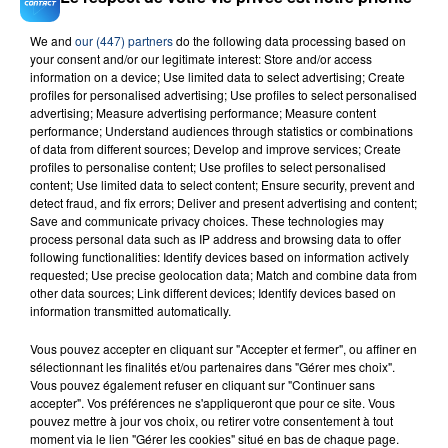
- Le secteur de la banque recrute dans les Hauts-de-
France
We and
our (447) partners
do the following data processing based on
your consent and/or our legitimate interest: Store and/or access
- La ville de Beauvais recrute des professeurs de
information on a device; Use limited data to select advertising; Create
musique
profiles for personalised advertising; Use profiles to select personalised
advertising; Measure advertising performance; Measure content
performance; Understand audiences through statistics or combinations
of data from different sources; Develop and improve services; Create
profiles to personalise content; Use profiles to select personalised
content; Use limited data to select content; Ensure security, prevent and
detect fraud, and fix errors; Deliver and present advertising and content;
Save and communicate privacy choices. These technologies may
process personal data such as IP address and browsing data to offer
TITRES DIFFUSÉS
following functionalities: Identify devices based on information actively
requested; Use precise geolocation data; Match and combine data from
other data sources; Link different devices; Identify devices based on
information transmitted automatically.
11h56
11h56
11h48
11h48
Vous pouvez accepter en cliquant sur "Accepter et fermer", ou affiner en
sélectionnant les finalités et/ou partenaires dans "Gérer mes choix".
Vous pouvez également refuser en cliquant sur "Continuer sans
accepter". Vos préférences ne s'appliqueront que pour ce site. Vous
pouvez mettre à jour vos choix, ou retirer votre consentement à tout
moment via le lien "Gérer les cookies" situé en bas de chaque page.