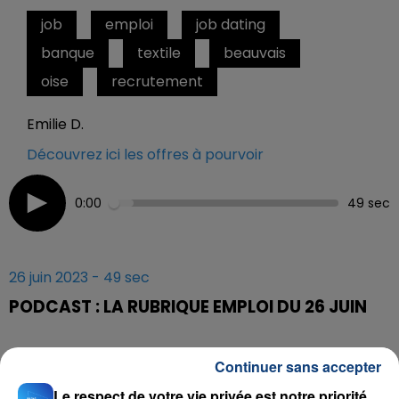
job
emploi
job dating
banque
textile
beauvais
oise
recrutement
Emilie D.
Découvrez ici les offres à pourvoir
0:00
49 sec
26 juin 2023 - 49 sec
PODCAST : LA RUBRIQUE EMPLOI DU 26 JUIN
L'actualité emploi cette semaine
:
Continuer sans accepter
- L'univers du textile recrute dans la Métropole lilloise
Le respect de votre vie privée est notre priorité