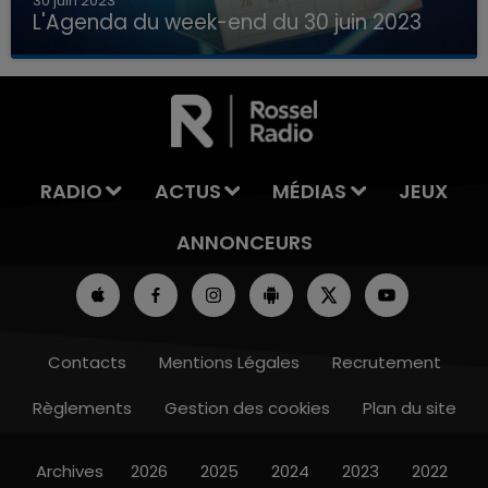
30 juin 2023
L'Agenda du week-end du 30 juin 2023
Que faire ce week-end dans les hauts-de-
7h00 - 12h00
France, la Marne et les Ardennes ?
LA TEAM DU WEEK-END
RADIO
ACTUS
MÉDIAS
JEUX
ANNONCEURS
Contacts
Mentions Légales
Recrutement
Règlements
Gestion des cookies
Plan du site
Archives
2026
2025
2024
2023
2022