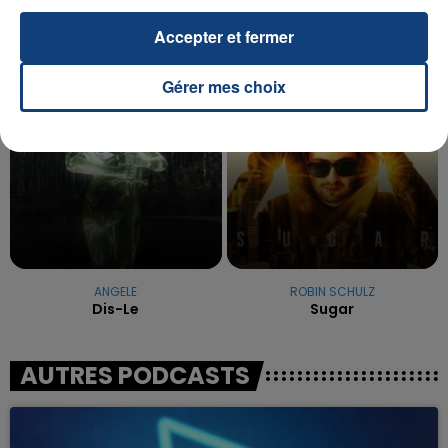
OFENBACH & STARSAILOR
ROSALIA
Accepter et fermer
Four To The Floor
Despecha
Gérer mes choix
3h46
3h46
3h42
3h42
ANGELE
ROBIN SCHULZ
Dis-Le
Sugar
AUTRES PODCASTS