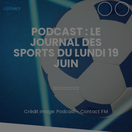
PODCAST : LE
JOURNAL DES
SPORTS DU LUNDI 19
JUIN
Crédit image:
Podcast - Contact FM