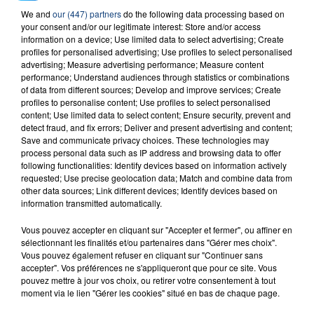
We and
our (447) partners
do the following data processing based on
your consent and/or our legitimate interest: Store and/or access
information on a device; Use limited data to select advertising; Create
profiles for personalised advertising; Use profiles to select personalised
advertising; Measure advertising performance; Measure content
performance; Understand audiences through statistics or combinations
of data from different sources; Develop and improve services; Create
profiles to personalise content; Use profiles to select personalised
LE #GRAND HOROSCOPE DU 1ER FÉVRIER
content; Use limited data to select content; Ensure security, prevent and
detect fraud, and fix errors; Deliver and present advertising and content;
2022
Save and communicate privacy choices. These technologies may
Votre horoscope du jour
process personal data such as IP address and browsing data to offer
following functionalities: Identify devices based on information actively
requested; Use precise geolocation data; Match and combine data from
other data sources; Link different devices; Identify devices based on
information transmitted automatically.
Vous pouvez accepter en cliquant sur "Accepter et fermer", ou affiner en
sélectionnant les finalités et/ou partenaires dans "Gérer mes choix".
Vous pouvez également refuser en cliquant sur "Continuer sans
accepter". Vos préférences ne s'appliqueront que pour ce site. Vous
pouvez mettre à jour vos choix, ou retirer votre consentement à tout
moment via le lien "Gérer les cookies" situé en bas de chaque page.