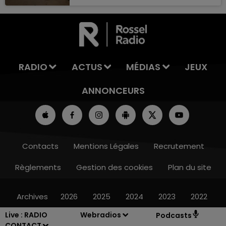
camion, avant de trébucher dans un
16h00 - 20h00
rond-point et d’être percutée par le
LA TEAM DU WEEK-END
véhicule en question.
RADIO
ACTUS
MÉDIAS
JEUX
ANNONCEURS
Contacts
Mentions Légales
Recrutement
Règlements
Gestion des cookies
Plan du site
Archives
2026
2025
2024
2023
2022
Live :
RADIO
Webradios
Podcasts
CONTACT