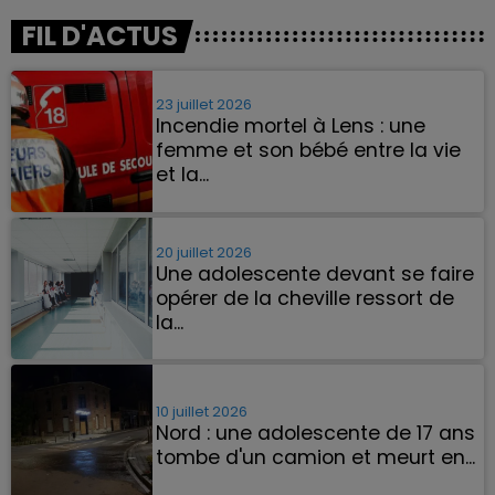
FIL D'ACTUS
23 juillet 2026
Incendie mortel à Lens : une
femme et son bébé entre la vie
et la...
Un homme s'est immolé par le feu
après avoir aspergé sa compagne et
leur bébé de trois mois d'un liquide
20 juillet 2026
Une adolescente devant se faire
inflammable.
opérer de la cheville ressort de
la...
La famille a porté plainte contre la
clinique qui a reconnu sa responsabilité
et présenté ses excuses.
10 juillet 2026
Nord : une adolescente de 17 ans
tombe d'un camion et meurt en...
Elle est montée sur un tracteur de