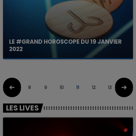
LE #GRAND HOROSCOPE DU 19 JANVIER
2022
Votre horoscope du jour
8
9
10
11
12
13
14
LES LIVES