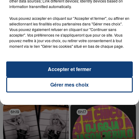
other data sources; Link different devices; Identify devices based on
aspergé sa compagne et leur bébé de trois mois
information transmitted automatically.
d'un liquide inflammable.
Vous pouvez accepter en cliquant sur "Accepter et fermer", ou affiner en
sélectionnant les finalités et/ou partenaires dans "Gérer mes choix".
Vous pouvez également refuser en cliquant sur "Continuer sans
accepter". Vos préférences ne s'appliqueront que pour ce site. Vous
pouvez mettre à jour vos choix, ou retirer votre consentement à tout
moment via le lien "Gérer les cookies" situé en bas de chaque page.
20 juillet 2026
UNE ADOLESCENTE DEVANT SE FAIRE
OPÉRER DE LA CHEVILLE RESSORT DE LA...
Accepter et fermer
La famille a porté plainte contre la clinique qui a
reconnu sa responsabilité et présenté ses
Gérer mes choix
excuses.
TITRES DIFFUSÉS
6h19
6h19
6h17
6h17