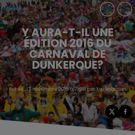
Y AURA-T-IL UNE
ÉDITION 2016 DU
CARNAVAL DE
DUNKERQUE?
Publié : 17 novembre 2015 à 7h38 par La rédaction