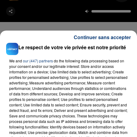
Continuer sans accepter
Le respect de votre vie privée est notre priorité
FIL D'ACTU
We and
our (447) partners
do the following data processing based on
your consent and/or our legitimate interest: Store and/or access
information on a device; Use limited data to select advertising; Create
profiles for personalised advertising; Use profiles to select personalised
advertising; Measure advertising performance; Measure content
performance; Understand audiences through statistics or combinations
of data from different sources; Develop and improve services; Create
profiles to personalise content; Use profiles to select personalised
content; Use limited data to select content; Ensure security, prevent and
detect fraud, and fix errors; Deliver and present advertising and content;
23 juillet 2026
Save and communicate privacy choices. These technologies may
INCENDIE MORTEL À LENS : UNE FEMME ET
process personal data such as IP address and browsing data to offer
SON BÉBÉ ENTRE LA VIE ET LA...
following functionalities: Identify devices based on information actively
Un homme s'est immolé par le feu après avoir
requested; Use precise geolocation data; Match and combine data from