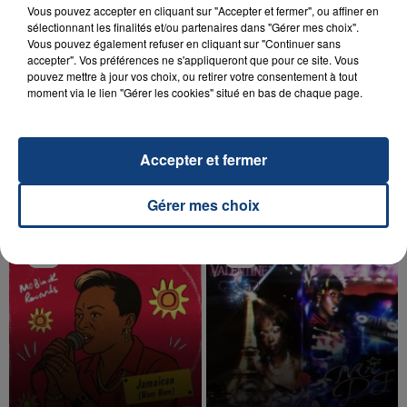
Vous pouvez accepter en cliquant sur "Accepter et fermer", ou affiner en
sélectionnant les finalités et/ou partenaires dans "Gérer mes choix".
Vous pouvez également refuser en cliquant sur "Continuer sans
accepter". Vos préférences ne s'appliqueront que pour ce site. Vous
pouvez mettre à jour vos choix, ou retirer votre consentement à tout
20 juillet 2026
moment via le lien "Gérer les cookies" situé en bas de chaque page.
UNE ADOLESCENTE DEVANT SE FAIRE
OPÉRER DE LA CHEVILLE RESSORT DE LA...
La famille a porté plainte contre la clinique qui a
Accepter et fermer
reconnu sa responsabilité et présenté ses
excuses.
TITRES DIFFUSÉS
Gérer mes choix
1h59
1h59
1h56
1h56