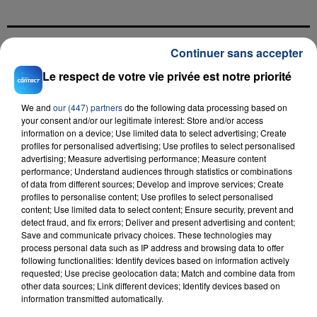
Continuer sans accepter
FIL D'ACTU
Le respect de votre vie privée est notre priorité
We and
our (447) partners
do the following data processing based on
your consent and/or our legitimate interest: Store and/or access
information on a device; Use limited data to select advertising; Create
profiles for personalised advertising; Use profiles to select personalised
advertising; Measure advertising performance; Measure content
performance; Understand audiences through statistics or combinations
of data from different sources; Develop and improve services; Create
profiles to personalise content; Use profiles to select personalised
23 juillet 2026
content; Use limited data to select content; Ensure security, prevent and
INCENDIE MORTEL À LENS : UNE FEMME ET
detect fraud, and fix errors; Deliver and present advertising and content;
SON BÉBÉ ENTRE LA VIE ET LA...
Save and communicate privacy choices. These technologies may
process personal data such as IP address and browsing data to offer
Un homme s'est immolé par le feu après avoir
following functionalities: Identify devices based on information actively
aspergé sa compagne et leur bébé de trois mois
requested; Use precise geolocation data; Match and combine data from
d'un liquide inflammable.
other data sources; Link different devices; Identify devices based on
information transmitted automatically.