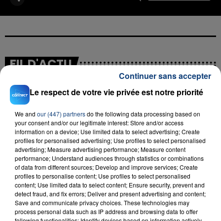
FIL D'ACTU
Continuer sans accepter
Le respect de votre vie privée est notre priorité
We and
our (447) partners
do the following data processing based on
your consent and/or our legitimate interest: Store and/or access
information on a device; Use limited data to select advertising; Create
profiles for personalised advertising; Use profiles to select personalised
advertising; Measure advertising performance; Measure content
performance; Understand audiences through statistics or combinations
23 juillet 2026
of data from different sources; Develop and improve services; Create
INCENDIE MORTEL À LENS : UNE FEMME ET
profiles to personalise content; Use profiles to select personalised
SON BÉBÉ ENTRE LA VIE ET LA...
content; Use limited data to select content; Ensure security, prevent and
Un homme s'est immolé par le feu après avoir
detect fraud, and fix errors; Deliver and present advertising and content;
Save and communicate privacy choices. These technologies may
aspergé sa compagne et leur bébé de trois mois
process personal data such as IP address and browsing data to offer
d'un liquide inflammable.
following functionalities: Identify devices based on information actively