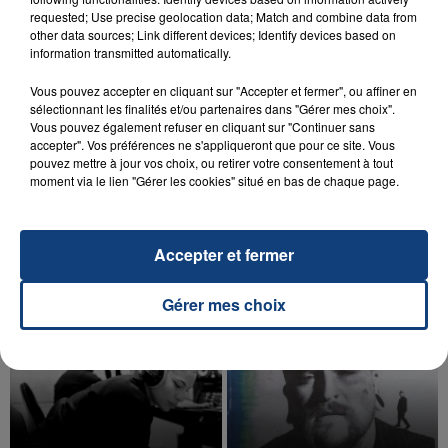
requested; Use precise geolocation data; Match and combine data from
other data sources; Link different devices; Identify devices based on
information transmitted automatically.
Vous pouvez accepter en cliquant sur "Accepter et fermer", ou affiner en
sélectionnant les finalités et/ou partenaires dans "Gérer mes choix".
20 juillet 2026
Vous pouvez également refuser en cliquant sur "Continuer sans
UNE ADOLESCENTE DEVANT SE FAIRE
accepter". Vos préférences ne s'appliqueront que pour ce site. Vous
pouvez mettre à jour vos choix, ou retirer votre consentement à tout
OPÉRER DE LA CHEVILLE RESSORT DE LA...
moment via le lien "Gérer les cookies" situé en bas de chaque page.
La famille a porté plainte contre la clinique qui a
reconnu sa responsabilité et présenté ses
excuses.
Accepter et fermer
TITRES DIFFUSÉS
Gérer mes choix
10h55
10h55
10h52
10h52