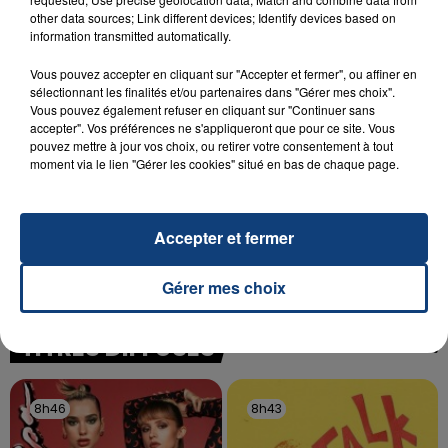
SON BÉBÉ ENTRE LA VIE ET LA...
other data sources; Link different devices; Identify devices based on
Un homme s'est immolé par le feu après avoir
information transmitted automatically.
aspergé sa compagne et leur bébé de trois mois
Vous pouvez accepter en cliquant sur "Accepter et fermer", ou affiner en
d'un liquide inflammable.
sélectionnant les finalités et/ou partenaires dans "Gérer mes choix".
Vous pouvez également refuser en cliquant sur "Continuer sans
accepter". Vos préférences ne s'appliqueront que pour ce site. Vous
pouvez mettre à jour vos choix, ou retirer votre consentement à tout
moment via le lien "Gérer les cookies" situé en bas de chaque page.
20 juillet 2026
UNE ADOLESCENTE DEVANT SE FAIRE
Accepter et fermer
OPÉRER DE LA CHEVILLE RESSORT DE LA...
La famille a porté plainte contre la clinique qui a
Gérer mes choix
reconnu sa responsabilité et présenté ses
excuses.
TITRES DIFFUSÉS
8h46
8h46
8h43
8h43