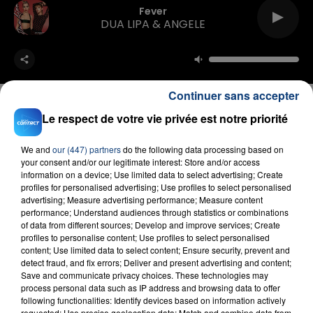
Fever
DUA LIPA & ANGELE
Continuer sans accepter
Le respect de votre vie privée est notre priorité
FIL D'ACTU
We and
our (447) partners
do the following data processing based on
your consent and/or our legitimate interest: Store and/or access
information on a device; Use limited data to select advertising; Create
profiles for personalised advertising; Use profiles to select personalised
advertising; Measure advertising performance; Measure content
performance; Understand audiences through statistics or combinations
of data from different sources; Develop and improve services; Create
profiles to personalise content; Use profiles to select personalised
content; Use limited data to select content; Ensure security, prevent and
detect fraud, and fix errors; Deliver and present advertising and content;
Save and communicate privacy choices. These technologies may
23 juillet 2026
process personal data such as IP address and browsing data to offer
INCENDIE MORTEL À LENS : UNE FEMME ET
following functionalities: Identify devices based on information actively
requested; Use precise geolocation data; Match and combine data from