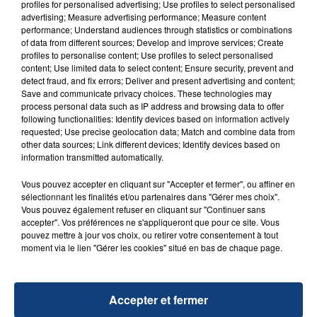
d'un liquide inflammable.
profiles for personalised advertising; Use profiles to select personalised
advertising; Measure advertising performance; Measure content
performance; Understand audiences through statistics or combinations
of data from different sources; Develop and improve services; Create
profiles to personalise content; Use profiles to select personalised
content; Use limited data to select content; Ensure security, prevent and
detect fraud, and fix errors; Deliver and present advertising and content;
Save and communicate privacy choices. These technologies may
20 juillet 2026
process personal data such as IP address and browsing data to offer
UNE ADOLESCENTE DEVANT SE FAIRE
following functionalities: Identify devices based on information actively
OPÉRER DE LA CHEVILLE RESSORT DE LA...
requested; Use precise geolocation data; Match and combine data from
other data sources; Link different devices; Identify devices based on
La famille a porté plainte contre la clinique qui a
information transmitted automatically.
reconnu sa responsabilité et présenté ses
excuses.
Vous pouvez accepter en cliquant sur "Accepter et fermer", ou affiner en
TITRES DIFFUSÉS
sélectionnant les finalités et/ou partenaires dans "Gérer mes choix".
Vous pouvez également refuser en cliquant sur "Continuer sans
accepter". Vos préférences ne s'appliqueront que pour ce site. Vous
pouvez mettre à jour vos choix, ou retirer votre consentement à tout
22h55
22h55
22h53
22h53
moment via le lien "Gérer les cookies" situé en bas de chaque page.
Accepter et fermer