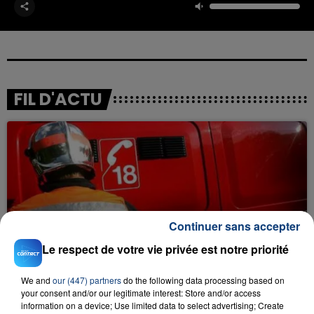
FIL D'ACTU
Continuer sans accepter
23 juillet 2026
INCENDIE MORTEL À LENS : UNE FEMME ET
Le respect de votre vie privée est notre priorité
SON BÉBÉ ENTRE LA VIE ET LA...
We and
our (447) partners
do the following data processing based on
Un homme s'est immolé par le feu après avoir
your consent and/or our legitimate interest: Store and/or access
aspergé sa compagne et leur bébé de trois mois
information on a device; Use limited data to select advertising; Create