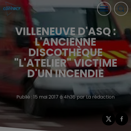
VILLENEUVE D'ASQ :
L'ANCIENNE
DISCOTHÈQUE
"L'ATELIER" VICTIME
D'UN INCENDIE
Publié : 15 mai 2017 à 4h36 par La rédaction