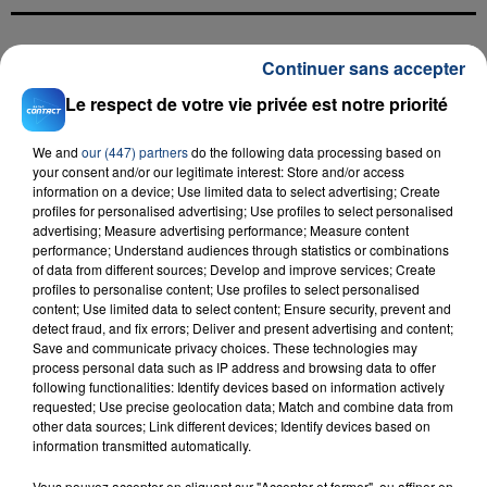
Continuer sans accepter
FIL D'ACTU
Le respect de votre vie privée est notre priorité
We and
our (447) partners
do the following data processing based on
your consent and/or our legitimate interest: Store and/or access
information on a device; Use limited data to select advertising; Create
profiles for personalised advertising; Use profiles to select personalised
advertising; Measure advertising performance; Measure content
performance; Understand audiences through statistics or combinations
of data from different sources; Develop and improve services; Create
23 juillet 2026
profiles to personalise content; Use profiles to select personalised
INCENDIE MORTEL À LENS : UNE FEMME ET
content; Use limited data to select content; Ensure security, prevent and
detect fraud, and fix errors; Deliver and present advertising and content;
SON BÉBÉ ENTRE LA VIE ET LA...
Save and communicate privacy choices. These technologies may
Un homme s'est immolé par le feu après avoir
process personal data such as IP address and browsing data to offer
aspergé sa compagne et leur bébé de trois mois
following functionalities: Identify devices based on information actively
requested; Use precise geolocation data; Match and combine data from
d'un liquide inflammable.
other data sources; Link different devices; Identify devices based on
information transmitted automatically.
Vous pouvez accepter en cliquant sur "Accepter et fermer", ou affiner en