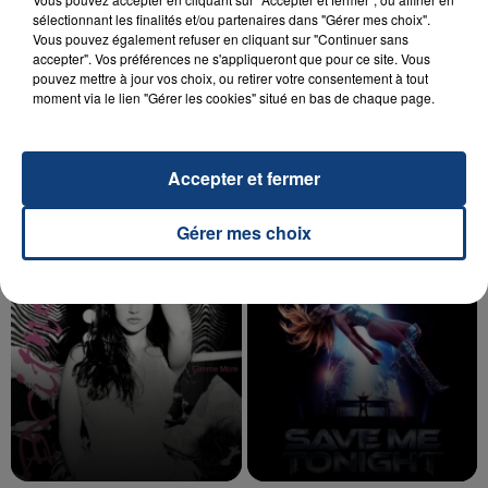
sélectionnant les finalités et/ou partenaires dans "Gérer mes choix".
Vous pouvez également refuser en cliquant sur "Continuer sans
accepter". Vos préférences ne s'appliqueront que pour ce site. Vous
20 juillet 2026
pouvez mettre à jour vos choix, ou retirer votre consentement à tout
UNE ADOLESCENTE DEVANT SE FAIRE
moment via le lien "Gérer les cookies" situé en bas de chaque page.
OPÉRER DE LA CHEVILLE RESSORT DE LA...
La famille a porté plainte contre la clinique qui a
reconnu sa responsabilité et présenté ses
Accepter et fermer
excuses.
TITRES DIFFUSÉS
Gérer mes choix
4h04
4h04
4h01
4h01