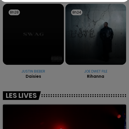
8h28
8h28
8h24
8h24
JUSTIN BIEBER
JOE DWET FILE
Daisies
Rihanna
LES LIVES