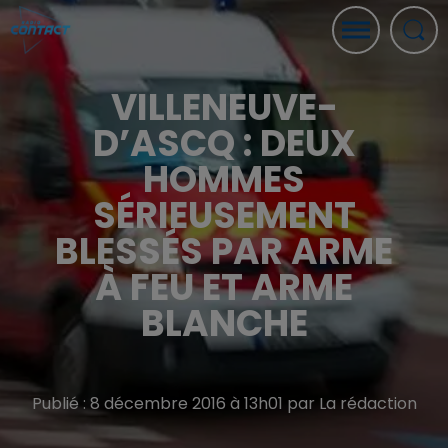
VILLENEUVE-
D’ASCQ : DEUX
HOMMES
SÉRIEUSEMENT
BLESSÉS PAR ARME
À FEU ET ARME
BLANCHE
Publié : 8 décembre 2016 à 13h01 par La rédaction