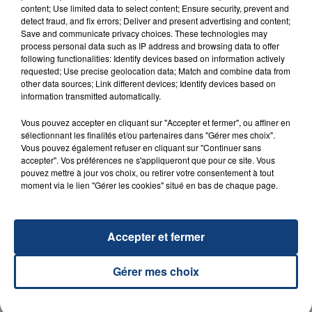
content; Use limited data to select content; Ensure security, prevent and
detect fraud, and fix errors; Deliver and present advertising and content;
23 juillet 2026
Save and communicate privacy choices. These technologies may
INCENDIE MORTEL À LENS : UNE FEMME ET
process personal data such as IP address and browsing data to offer
following functionalities: Identify devices based on information actively
SON BÉBÉ ENTRE LA VIE ET LA...
requested; Use precise geolocation data; Match and combine data from
Un homme s'est immolé par le feu après avoir
other data sources; Link different devices; Identify devices based on
aspergé sa compagne et leur bébé de trois mois
information transmitted automatically.
d'un liquide inflammable.
Vous pouvez accepter en cliquant sur "Accepter et fermer", ou affiner en
sélectionnant les finalités et/ou partenaires dans "Gérer mes choix".
Vous pouvez également refuser en cliquant sur "Continuer sans
accepter". Vos préférences ne s'appliqueront que pour ce site. Vous
pouvez mettre à jour vos choix, ou retirer votre consentement à tout
moment via le lien "Gérer les cookies" situé en bas de chaque page.
20 juillet 2026
UNE ADOLESCENTE DEVANT SE FAIRE
OPÉRER DE LA CHEVILLE RESSORT DE LA...
Accepter et fermer
La famille a porté plainte contre la clinique qui a
Gérer mes choix
reconnu sa responsabilité et présenté ses
excuses.
TITRES DIFFUSÉS