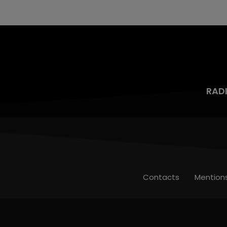
mois d'un liquide inflammable.
RAD
Contacts
Mention