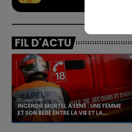
FIL D'ACTU
23 juillet 2026
INCENDIE MORTEL À LENS : UNE FEMME
ET SON BÉBÉ ENTRE LA VIE ET LA...
Un homme s'est immolé par le feu après avoir
aspergé sa compagne et leur bébé de trois