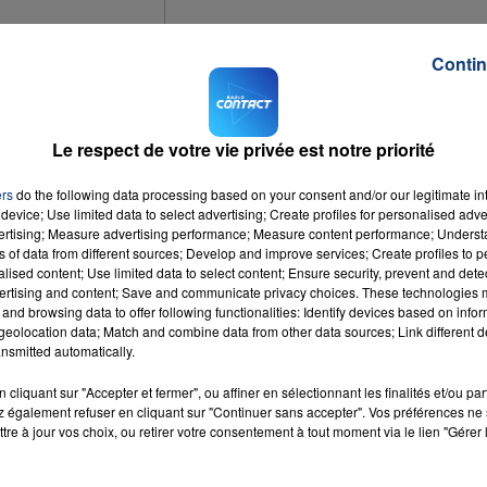
Contin
notre région lors de l'émission de télévision "Le Villlage Préféré des Français
 comme le nombre de nouvelles régions.
Le respect de votre vie privée est notre priorité
-Calais, qui a été retenu. Pour le Grand Est, il s'agit de Plombières-les-Bain
ers
do the following data processing based on your consent and/or our legitimate int
device; Use limited data to select advertising; Create profiles for personalised adver
vertising; Measure advertising performance; Measure content performance; Unders
ns of data from different sources; Develop and improve services; Create profiles to 
alised content; Use limited data to select content; Ensure security, prevent and detect
ertising and content; Save and communicate privacy choices. These technologies
and browsing data to offer following functionalities: Identify devices based on infor
eolocation data; Match and combine data from other data sources; Link different de
nsmitted automatically.
cliquant sur "Accepter et fermer", ou affiner en sélectionnant les finalités et/ou pa
 également refuser en cliquant sur "Continuer sans accepter". Vos préférences ne 
tre à jour vos choix, ou retirer votre consentement à tout moment via le lien "Gérer 
 You
RADIO CONTACT
& 54
RA