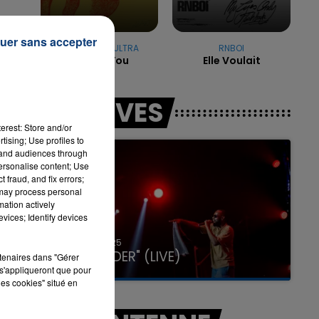
uer sans accepter
".
ANOTR & 54 ULTRA
RNBOI
7h00 - 11h00
Talk To You
Elle Voulait
LA TEAM DE L'ÉTÉ
LES LIVES
s
erest: Store and/or
tising; Use profiles to
tand audiences through
personalise content; Use
 fraud, and fix errors;
 may process personal
mation actively
vices; Identify devices
31 janvier 2025
GIMS "SPIDER" (LIVE)
rtenaires dans "Gérer
s'appliqueront que pour
les cookies" situé en