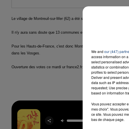
Le village de Montreuil-sur-Mer (62) a été sélectionné pour représenter 
Il n'y aura sans doute que 13 communes en compétition cette année,
Pour les Hauts-de-France, c'est donc Montreuil-sur-Mer, dans le Pas-de
We and
our (447) partn
dans les Vosges.
access information on a 
select personalised ad
statistics or combinatio
Ouverture des votes ce mardi ur france2.fr. Résultat au mois de juin !
profiles to select person
Deliver and present adv
data such as IP address 
requested; Use precise g
based on information tra
Vous pouvez accepter en 
mes choix". Vous pouvez
ce site. Vous pouvez met
Talk To
bas de chaque page.
ANOTR 
ULT