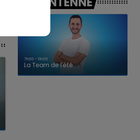
A L'ANTENNE
7h00 - 11h00
La Team de l'été