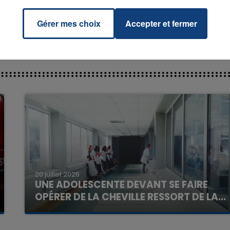
Gérer mes choix
Accepter et fermer
7h00 - 11h00
La Team de l'été
20 juillet 2026
UNE ADOLESCENTE DEVANT SE FAIRE
OPÉRER DE LA CHEVILLE RESSORT DE LA...
La famille a porté plainte contre la clinique qui a
reconnu sa responsabilité et présenté ses