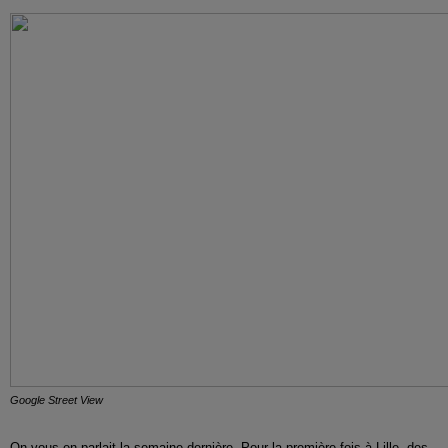
Google Street View
On vous en parlait la semaine dernière. Pour la première fois à Lille, des