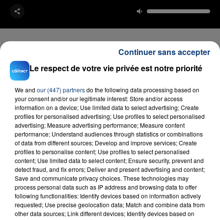
Continuer sans accepter
Le respect de votre vie privée est notre priorité
FIL D'ACTU
We and
our (447) partners
do the following data processing based on
your consent and/or our legitimate interest: Store and/or access
information on a device; Use limited data to select advertising; Create
profiles for personalised advertising; Use profiles to select personalised
advertising; Measure advertising performance; Measure content
performance; Understand audiences through statistics or combinations
of data from different sources; Develop and improve services; Create
profiles to personalise content; Use profiles to select personalised
content; Use limited data to select content; Ensure security, prevent and
detect fraud, and fix errors; Deliver and present advertising and content;
23 juillet 2026
Save and communicate privacy choices. These technologies may
INCENDIE MORTEL À LENS : UNE FEMME ET
process personal data such as IP address and browsing data to offer
SON BÉBÉ ENTRE LA VIE ET LA...
following functionalities: Identify devices based on information actively
Un homme s'est immolé par le feu après avoir
requested; Use precise geolocation data; Match and combine data from
other data sources; Link different devices; Identify devices based on
aspergé sa compagne et leur bébé de trois mois