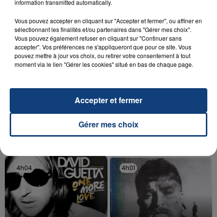
information transmitted automatically.
d'un liquide inflammable.
Vous pouvez accepter en cliquant sur "Accepter et fermer", ou affiner en
sélectionnant les finalités et/ou partenaires dans "Gérer mes choix".
Vous pouvez également refuser en cliquant sur "Continuer sans
accepter". Vos préférences ne s'appliqueront que pour ce site. Vous
pouvez mettre à jour vos choix, ou retirer votre consentement à tout
moment via le lien "Gérer les cookies" situé en bas de chaque page.
20 juillet 2026
UNE ADOLESCENTE DEVANT SE FAIRE
OPÉRER DE LA CHEVILLE RESSORT DE LA...
Accepter et fermer
La famille a porté plainte contre la clinique qui a
reconnu sa responsabilité et présenté ses
Gérer mes choix
excuses.
TITRES DIFFUSÉS
4h04
4h04
4h01
4h01