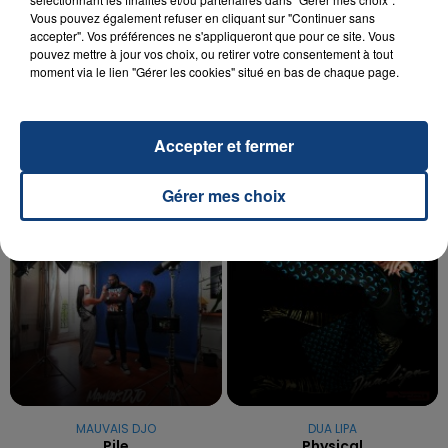
Vous pouvez également refuser en cliquant sur "Continuer sans
20 juillet 2026
accepter". Vos préférences ne s'appliqueront que pour ce site. Vous
UNE ADOLESCENTE DEVANT SE FAIRE
pouvez mettre à jour vos choix, ou retirer votre consentement à tout
OPÉRER DE LA CHEVILLE RESSORT DE LA...
moment via le lien "Gérer les cookies" situé en bas de chaque page.
La famille a porté plainte contre la clinique qui a
reconnu sa responsabilité et présenté ses
Accepter et fermer
excuses.
TITRES DIFFUSÉS
Gérer mes choix
9h25
9h25
9h22
9h22
MAUVAIS DJO
DUA LIPA
Pile
Physical