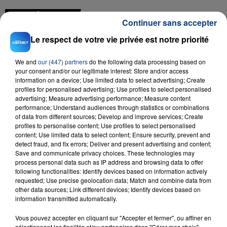
FIL D'ACTU
Continuer sans accepter
Le respect de votre vie privée est notre priorité
We and
our (447) partners
do the following data processing based on
your consent and/or our legitimate interest: Store and/or access
information on a device; Use limited data to select advertising; Create
profiles for personalised advertising; Use profiles to select personalised
advertising; Measure advertising performance; Measure content
performance; Understand audiences through statistics or combinations
23 juillet 2026
of data from different sources; Develop and improve services; Create
INCENDIE MORTEL À LENS : UNE FEMME ET
profiles to personalise content; Use profiles to select personalised
content; Use limited data to select content; Ensure security, prevent and
SON BÉBÉ ENTRE LA VIE ET LA...
detect fraud, and fix errors; Deliver and present advertising and content;
Un homme s'est immolé par le feu après avoir
Save and communicate privacy choices. These technologies may
aspergé sa compagne et leur bébé de trois mois
process personal data such as IP address and browsing data to offer
following functionalities: Identify devices based on information actively
d'un liquide inflammable.
requested; Use precise geolocation data; Match and combine data from
other data sources; Link different devices; Identify devices based on
information transmitted automatically.
Vous pouvez accepter en cliquant sur "Accepter et fermer", ou affiner en
sélectionnant les finalités et/ou partenaires dans "Gérer mes choix".