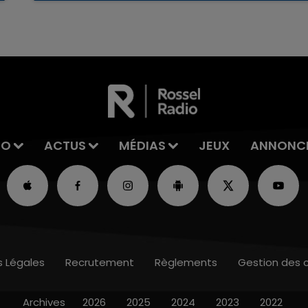
reconnu sa responsabilité et présenté ses
excuses.
IO
ACTUS
MÉDIAS
JEUX
ANNONC
s Légales
Recrutement
Règlements
Gestion des 
Archives
2026
2025
2024
2023
2022