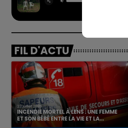
BAD B
FIL D'ACTU
23 juillet 2026
INCENDIE MORTEL À LENS : UNE FEMME
ET SON BÉBÉ ENTRE LA VIE ET LA...
Un homme s'est immolé par le feu après avoir