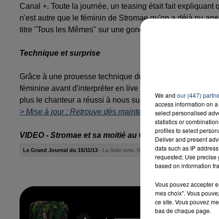
Canal +. Toute la journée, un teasing était fait expliquan
n'est autre que le féminin de Stromae qu'on a déjà pu ape
titre "Tous les Mêmes" sur une gondole à Venise.
Technique et surprise
Grâce à une prouesse technique du Grand Journal de Canal
féminine avant d'interpréter en live son titre "Tous Les M
We and
our (447) partn
plus le chanteur a réussi à nous surprendre et nous sédui
access information on a 
> Mise à jour : Retrouve dès maintenant les coulisses de 
select personalised ad
statistics or combinatio
profiles to select person
VIDEO - Stromae et sa moitié au Grand Journal de Can
Deliver and present adv
data such as IP address 
Le Grand Journal du 15/11/13
- La Suite avec Stromae
requested; Use precise g
based on information tra
Vous pouvez accepter en 
mes choix". Vous pouvez
ce site. Vous pouvez met
bas de chaque page.
Dtm