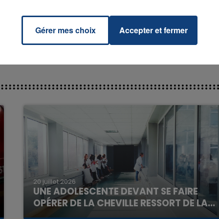
UNNY
Gérer mes choix
Accepter et fermer
7h00 - 11h00
La Team de l'été
20 juillet 2026
UNE ADOLESCENTE DEVANT SE FAIRE
OPÉRER DE LA CHEVILLE RESSORT DE LA...
La famille a porté plainte contre la clinique qui a