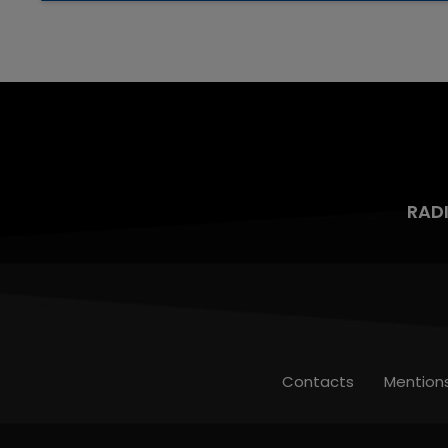
aspergé sa compagne et leur bébé de trois
mois d'un liquide inflammable.
RAD
Contacts
Mention