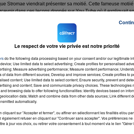
t que Stromae viendrait présenter sa moitié. Cette fameuse motiié
rcevoir dans ces leçons donnés sur You Tube où il expliquait s
Contin
Le respect de votre vie privée est notre priorité
 +, le chanteur a pu s'exprimer et interagir avec sa moitié
êmes". Les tweets fusaient de commentaires positifs. Une fois de
ers
do the following data processing based on your consent and/or our legitimate int
re.
device; Use limited data to select advertising; Create profiles for personalised adver
cette prouesse
vertising; Measure advertising performance; Measure content performance; Unders
ns of data from different sources; Develop and improve services; Create profiles to 
alised content; Use limited data to select content; Ensure security, prevent and detect
al +
ertising and content; Save and communicate privacy choices. These technologies
and browsing data to offer following functionalities: Identify devices based on infor
eolocation data; Match and combine data from other data sources; Link different de
nsmitted automatically.
cliquant sur "Accepter et fermer", ou affiner en sélectionnant les finalités et/ou pa
 également refuser en cliquant sur "Continuer sans accepter". Vos préférences ne 
tre à jour vos choix, ou retirer votre consentement à tout moment via le lien "Gérer 
f
RADIO CONTACT