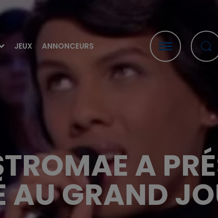
JEUX
ANNONCEURS
 STROMAE A PRÉ
É AU GRAND J