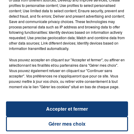
FIL D'ACTU
profiles to personalise content; Use profiles to select personalised
content; Use limited data to select content; Ensure security, prevent and
detect fraud, and fix errors; Deliver and present advertising and content;
Save and communicate privacy choices. These technologies may
process personal data such as IP address and browsing data to offer
following functionalities: Identify devices based on information actively
requested; Use precise geolocation data; Match and combine data from
other data sources; Link different devices; Identify devices based on
information transmitted automatically.
23 juillet 2026
Vous pouvez accepter en cliquant sur "Accepter et fermer", ou affiner en
INCENDIE MORTEL À LENS : UNE FEMME ET
sélectionnant les finalités et/ou partenaires dans "Gérer mes choix".
Vous pouvez également refuser en cliquant sur "Continuer sans
SON BÉBÉ ENTRE LA VIE ET LA...
accepter". Vos préférences ne s'appliqueront que pour ce site. Vous
Un homme s'est immolé par le feu après avoir
pouvez mettre à jour vos choix, ou retirer votre consentement à tout
aspergé sa compagne et leur bébé de trois mois
moment via le lien "Gérer les cookies" situé en bas de chaque page.
d'un liquide inflammable.
Accepter et fermer
Gérer mes choix