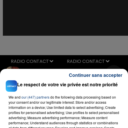
RADIO CONTACT
What Goes Around... Comes Around
Continuer sans accepter
JUSTIN TIMBERLAKE
Le respect de votre vie privée est notre priorité
We and
our (447) partners
do the following data processing based on
your consent and/or our legitimate interest: Store and/or access
information on a device; Use limited data to select advertising; Create
profiles for personalised advertising; Use profiles to select personalised
advertising; Measure advertising performance; Measure content
performance; Understand audiences through statistics or combinations
of data from different sources; Develop and improve services; Create