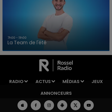
7h00 - 11h00
La Team de l'été
7h00 - 11h00
LA TEAM DE L'ÉTÉ
RADIO
ACTUS
MÉDIAS
JEUX
ANNONCEURS