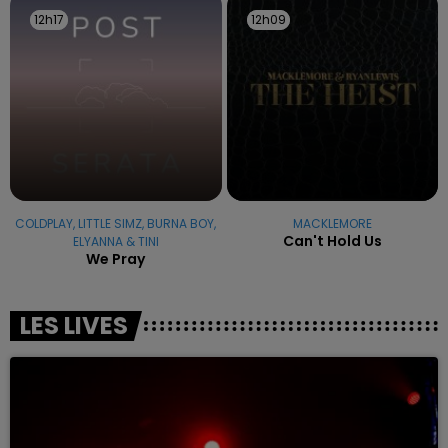
12h17
12h17
12h09
12h09
COLDPLAY, LITTLE SIMZ, BURNA BOY,
MACKLEMORE
Can't Hold Us
ELYANNA & TINI
We Pray
LES LIVES