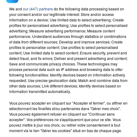
We and
our (447) partners
do the following data processing based on
RADIO CONTACT
your consent and/or our legitimate interest: Store and/or access
information on a device; Use limited data to select advertising; Create
We Pray
profiles for personalised advertising; Use profiles to select personalised
COLDPLAY, LITTLE SIMZ, BURNA
BOY, ELYANNA & TINI
advertising; Measure advertising performance; Measure content
performance; Understand audiences through statistics or combinations
of data from different sources; Develop and improve services; Create
profiles to personalise content; Use profiles to select personalised
content; Use limited data to select content; Ensure security, prevent and
detect fraud, and fix errors; Deliver and present advertising and content;
Save and communicate privacy choices. These technologies may
process personal data such as IP address and browsing data to offer
following functionalities: Identify devices based on information actively
requested; Use precise geolocation data; Match and combine data from
FIL D'ACTU
other data sources; Link different devices; Identify devices based on
information transmitted automatically.
Vous pouvez accepter en cliquant sur "Accepter et fermer", ou affiner en
sélectionnant les finalités et/ou partenaires dans "Gérer mes choix".
Vous pouvez également refuser en cliquant sur "Continuer sans
accepter". Vos préférences ne s'appliqueront que pour ce site. Vous
pouvez mettre à jour vos choix, ou retirer votre consentement à tout
moment via le lien "Gérer les cookies" situé en bas de chaque page.